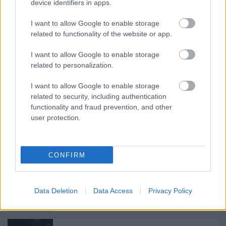
device identifiers in apps.
I want to allow Google to enable storage
related to functionality of the website or app.
Címkék:
atom
energia
paks
Oroszország
I want to allow Google to enable storage
related to personalization.
I want to allow Google to enable storage
related to security, including authentication
Ajánlott bejegyzések:
functionality and fraud prevention, and other
user protection.
Cutting EU funds: Budapest is not the
only target
CONFIRM
Belgrád-Budapest: Egy előre bejelentett
Data Deletion
Data Access
Privacy Policy
lopás krónikája