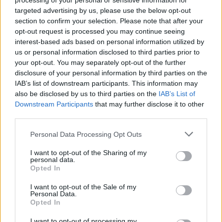
processing of your personal or sensitive information for
targeted advertising by us, please use the below opt-out
section to confirm your selection. Please note that after your
opt-out request is processed you may continue seeing
interest-based ads based on personal information utilized by
Márpedig a paksi bővítési projekt nem alapjaiban
us or personal information disclosed to third parties prior to
sérti az Euratom szerződést, hiszen az lehetővé teszi
your opt-out. You may separately opt-out of the further
nemzetközi megállapodások megkötését a nukleáris
disclosure of your personal information by third parties on the
fejlesztésekre/együttműködésekre, hanem a
IAB’s list of downstream participants. This information may
részletek miatt fog elvérezni várhatóan az EU-ban.
also be disclosed by us to third parties on the
IAB’s List of
Biztosan súlyos kifogások fognak felmerülni a
Downstream Participants
that may further disclose it to other
tendereztetés elmaradása miatt. Ugyancsak
third parties.
borítékolható a körvonalazódó finanszírozási
megoldás EU-s elutasítása. A Bizottság a magyarhoz
Please note that this website/app uses one or more Google
Personal Data Processing Opt Outs
képest kristálytiszta Hinkley Point-i brit
services and may gather and store information including but
atomerőműberuházást is vizsgálja, a beruházó
not limited to your visit or usage behaviour. You may click to
I want to opt-out of the Sharing of my
personal data.
grant or deny consent to Google and its third-party tags to
konzorcium számára biztosított fix, 92 fontos MWh-
Opted In
use your data for below specified purposes in below Google
ként átvételi ár miatt. Ehhez képest a magyar
consent section.
kormány elképzelése, hogy a tőkeköltséget
I want to opt-out of the Sale of my
Personal Data.
egyszerűen nem terhelik rá a beruházó MVM-re,
Opted In
hanem az államadósságban könyvelik el, olyan
tisztán tiltott állami támogatás kategória, hogy azt
I want to opt-out of processing my