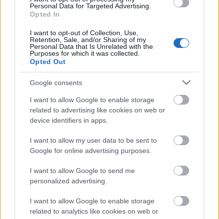
Personal Data for Targeted Advertising.
tanítani fogják a versenyjogi kurzusokon. Hinkley
Opted In
Pointhoz képest a különbség nagyjából leírható a
klasszikus, mindenki belepisil a medencébe, de azért
I want to opt-out of Collection, Use,
nem trambulinról-történettel.
Retention, Sale, and/or Sharing of my
Personal Data that Is Unrelated with the
Purposes for which it was collected.
Egyértelmű a játék, amit a kormány játszik.
Opted Out
Gondosan kiküldtek egy olyan tájékoztatást a
Bizottságnak, amiről sejthető volt, hogy nem fognak
Google consents
kifogást emelni ellene, ugyanakkor - jóllehet már
I want to allow Google to enable storage
megkötötték a hitelszerződést, és folyamatban van
related to advertising like cookies on web or
további szerződések aláírása - az EU ellenállását
device identifiers in apps.
várhatóan kiváltó részletekről "elfelejtették"
tájékoztatni az Uniót. Így vígan hivatkozhatnak arra,
I want to allow my user data to be sent to
hogy az EU mindent jóváhagyott, és utólagos,
Google for online advertising purposes.
politikai indíttatású kekeckedésnek fogják beállítani
a projekt részleteinek megismerését követően
I want to allow Google to send me
beinduló EU-s kritikai sortüzet. Ami ellen már
personalized advertising.
hadrendbe lehet állítani majd a Békemenetet.
I want to allow Google to enable storage
related to analytics like cookies on web or