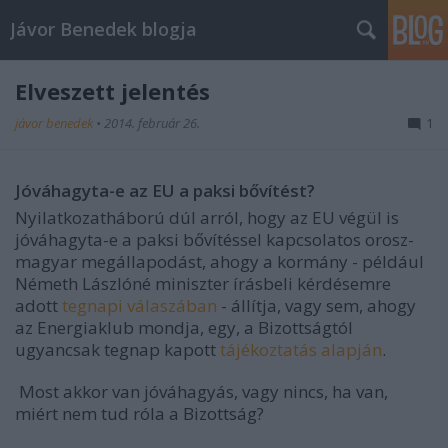
Jávor Benedek blogja
Elveszett jelentés
jávor benedek
•
2014. február 26.
1
Jóváhagyta-e az EU a paksi bővítést?
Nyilatkozatháború dúl arról, hogy az EU végül is
jóváhagyta-e a paksi bővítéssel kapcsolatos orosz-
magyar megállapodást, ahogy a kormány - például
Németh Lászlóné miniszter írásbeli kérdésemre
adott
tegnapi válaszában
- állítja, vagy sem, ahogy
az Energiaklub mondja, egy, a Bizottságtól
ugyancsak tegnap kapott
tájékoztatás alapján
.
Most akkor van jóváhagyás, vagy nincs, ha van,
miért nem tud róla a Bizottság?