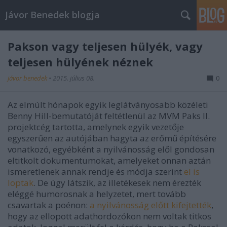
Jávor Benedek blogja
Pakson vagy teljesen hülyék, vagy
teljesen hülyének néznek
jávor benedek
•
2015. július 08.
0
Az elmúlt hónapok egyik leglátványosabb közéleti
Benny Hill-bemutatóját feltétlenül az MVM Paks II.
projektcég tartotta, amelynek egyik vezetője
egyszerűen az autójában hagyta az erőmű építésére
vonatkozó, egyébként a nyilvánosság elől gondosan
eltitkolt dokumentumokat, amelyeket onnan aztán
ismeretlenek annak rendje és módja szerint
el is
loptak
. De úgy látszik, az illetékesek nem érezték
eléggé humorosnak a helyzetet, mert tovább
csavartak a poénon:
a nyilvánosság előtt kifejtették
,
hogy az ellopott adathordozókon nem voltak titkos