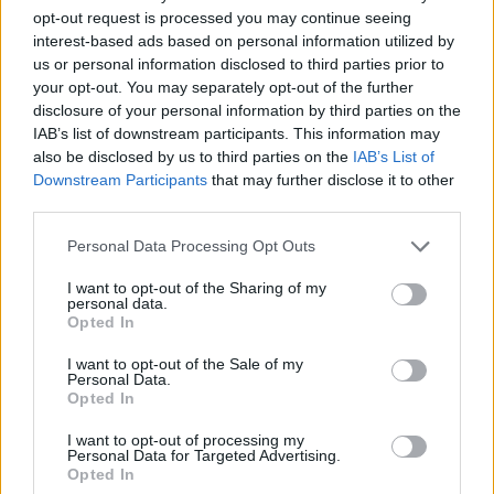
számukra meghatározhatatlanul tág a kért adatok
opt-out request is processed you may continue seeing
köre, azaz fogalmuk sincs róla, hogy mi is volt a
interest-based ads based on personal information utilized by
kérdéses adathordozókon. Ezesetben azonban arról
us or personal information disclosed to third parties prior to
sem lehet fogalmuk, hogy voltak-e köztük titkosak,
your opt-out. You may separately opt-out of the further
vagy sem, azaz a cég nettó hazudott, amikor azt
disclosure of your personal information by third parties on the
állította, hogy nem tűntek el titkos adatok.
IAB’s list of downstream participants. This information may
also be disclosed by us to third parties on the
IAB’s List of
2.
Az általam kért adatokat amúgy sem áll
Downstream Participants
that may further disclose it to other
módjukban kiadni, mert azok titkosak
. Ebben a
third parties.
levélben tehát az MVM Paks II. projektcég konkrétan
Please note that this website/app uses one or more Google
Personal Data Processing Opt Outs
megcáfolja a BM állítását, miszerint
nem voltak
services and may gather and store information including but
titkos adatok
az ellopottak között.
not limited to your visit or usage behaviour. You may click to
I want to opt-out of the Sharing of my
personal data.
grant or deny consent to Google and its third-party tags to
Ezek után az alábbi levéllel fordultam a céghez,
Opted In
use your data for below specified purposes in below Google
amelyben kérem, hogy vagy adják írásba, hogy
consent section.
I want to opt-out of the Sale of my
fogalmuk sincs róla, hogy mit loptak el a munkatárs
Personal Data.
autójából, vagy vallják be, hogy a BM hazudott,
Opted In
amikor azt állította, hogy nincsenek titkos adatok az
adathordozókon, vagy azonnal adják ki az adatokat.
I want to opt-out of processing my
Personal Data for Targeted Advertising.
Opted In