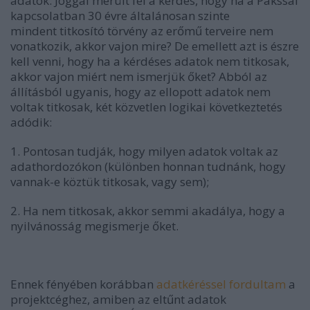
adatok. Joggal merült fel a kérdés, hogy ha a Pakssal
kapcsolatban 30 évre általánosan szinte
mindent titkosító törvény az erőmű terveire nem
vonatkozik, akkor vajon mire? De emellett azt is észre
kell venni, hogy ha a kérdéses adatok nem titkosak,
akkor vajon miért nem ismerjük őket? Abból az
állításból ugyanis, hogy az ellopott adatok nem
voltak titkosak, két közvetlen logikai következtetés
adódik:
1. Pontosan tudják, hogy milyen adatok voltak az
adathordozókon (különben honnan tudnánk, hogy
vannak-e köztük titkosak, vagy sem);
2. Ha nem titkosak, akkor semmi akadálya, hogy a
nyilvánosság megismerje őket.
Ennek fényében korábban
adatkéréssel fordultam
a
projektcéghez, amiben az eltűnt adatok