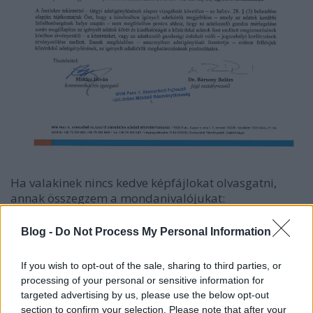
Ha valakinek nincs kedve képfájlokat olvasgatni,
annak összegzem a mondanivalójukat:
1.
Meghatározhatatlanul tág a köre az általam kért
Blog -
Do Not Process My Personal Information
adatoknak, nem tudják mit kérek
.
Nos, az általam
kért adatok köre pontosan lehatárolható, azokról
If you wish to opt-out of the sale, sharing to third parties, or
van szó, amelyek az ellopott adathordozókon voltak.
processing of your personal or sensitive information for
Ezt vagy pontosan tudják, hogy mi volt, és akkor
targeted advertising by us, please use the below opt-out
pontosan le van határolva a kért adatok köre, vagy
section to confirm your selection. Please note that after your