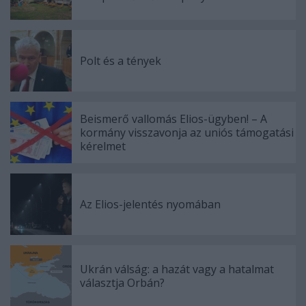
Polt és a tények
Beismerő vallomás Elios-ügyben! – A
kormány visszavonja az uniós támogatási
kérelmet
Az Elios-jelentés nyomában
Ukrán válság: a hazát vagy a hatalmat
választja Orbán?