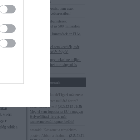
the only target
Putyinhoz hű
 egy Cipruson
Uniós pénzelvonás: nem csak
Budapest van célkeresztben!
rgin szigeteki
sű cégnek, az
Az EU-s óriásbüntetések
végszámlája: túl az 500 milliárdon
n, aki Putyin
jdonosa Jurij
Veszteséglista: büntetések az EU-s
forrásoknál
Paks II.: még el sem kezdték, már
en keresztül,
válságmenedzselés folyik!
alovnak
elnöki
Megnéztük, hogy neked ne kelljen:
lov testvére,
Egy hét M1 hírei kormányról és
nkon, mint az
ellenzékről
utyinnak és a
Utolsó kommentek
ató és
Magna cum laudeTigeri másztesz
re cégekből,
digrii:
Több ezer milliárd forint?
 meg, amely az
Lesz habzsi dőzsi!
(
2022.12.13. 21:08
)
hikus
Még el sem fogadta az EU a magyar
k között -
Helyreállítási Tervet, már
agyar
szemérmetlenül lopnak belőle!
elég nekik a
ammiel:
Köszönet a tényfeltáró
postért. Abban a siralma...
(
2022.12.11.