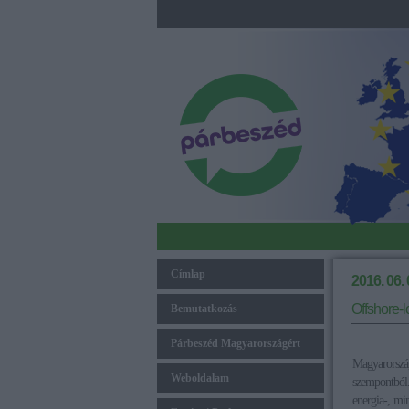
Címlap
2016. 06. 
Offshore-l
Bemutatkozás
Párbeszéd Magyarországért
Magyarorszá
Weboldalam
szempontból.
energia-, mi