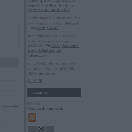
19:10
)
Még el sem fogadta az EU a
magyar Helyreállítási Tervet, már
szemérmetlenül lopnak belőle!
Joe Peterson:
Nice information for a
new blogger. it is really...
(
2020.12.23.
12:40
)
Kinek jó Paks2?
nem benfentes:
A fejlettség eléggé
relatív. A Főváros Csúcshegy...
(
2020.08.09. 18:58
)
Uniós pénzelvonás:
nem csak Budapest van
célkeresztben!
sunt:
A zöld politikai gondolkodás
tudomásom szerint a...
(
2020.03.09.
21:44
)
Bemutatkozás
Utolsó 20
Feliratkozás
RSS 2.0
on a blog szerkesztőjéhez.
bejegyzések
,
kommentek