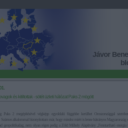
Jávor Ben
bl
01.
ovagok és kitiltottak - sötét üzleti hálózat Paks 2 mögött
g Paks 2 megépítésével végképp egyoldalú függésbe kerülhet Oroszországgal szemben
 Számos alkalommal bizonyítottam már, hogy mindez miért is lenne hátrányos Magyarország
nd geopolitikailag, nem olyan régen pedig a Zöld Műhely Alapítvány „Fenntartható energia