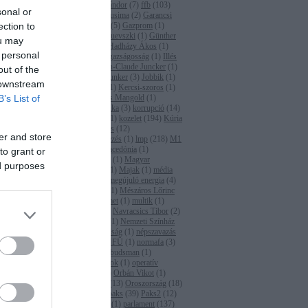
(
2
)
Fazekas Sándor
(
7
)
ffb
(
103
)
sonal or
Fidesz
(
2
)
fukusima
(
2
)
Garancsi
ection to
István
(
1
)
gáz
(
5
)
Gazprom
(
1
)
glifozát
(
2
)
Gruevszki
(
1
)
Günther
ou may
Oettinger
(
1
)
Hadházy Ákos
(
1
)
 personal
hatóság
(
23
)
igazságosság
(
1
)
Illés
Zoltán
(
2
)
Jean-Claude Juncker
(
1
)
out of the
Jean-Claude Junker
(
3
)
Jobbik
(
1
)
 downstream
Juhász Péter
(
1
)
Kercsi-szoros
(
1
)
B’s List of
Kína
(
1
)
Klaus Mangold
(
1
)
kohéziós politika
(
3
)
korrupció
(
14
)
Kovács Béla
(
1
)
kozelet
(
194
)
Kúria
(
1
)
Lázár János
(
12
)
er and store
levegőszennyezés
(
1
)
lmp
(
218
)
M1
(
1
)
M4
(
2
)
Macedónia
(
1
)
to grant or
Magyarország
(
1
)
Magyar
ed purposes
Írószövetség
(
1
)
Majak
(
1
)
média
(
2
)
media
(
6
)
megújuló energia
(
4
)
menekültügy
(
1
)
Mészáros Lőrinc
(
1
)
MET
(
2
)
met
(
1
)
multik
(
1
)
napenergia
(
3
)
Navracsics Tibor
(
2
)
Németország
(
1
)
Nemzeti Színház
(
1
)
Népszabadság
(
1
)
népszavazás
(
1
)
NER
(
1
)
NFÜ
(
1
)
normafa
(
3
)
OLAF
(
4
)
ombudsman
(
1
)
önkormányzatok
(
1
)
operatív
programok
(
1
)
Orbán Vikot
(
1
)
Orbán Viktor
(
13
)
Oroszország
(
18
)
Osztovec
(
1
)
paks
(
39
)
Paks2
(
12
)
Panama-akták
(
1
)
parlament
(
137
)