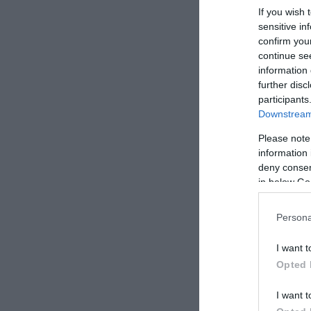
If you wish 
sensitive in
confirm you
continue se
information 
further disc
participants
Downstream 
Please note
information 
deny consent
in below Go
Persona
I want t
Opted 
I want t