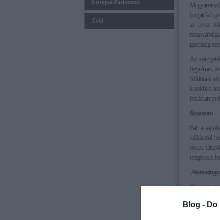
Európai Parlament
Magyarország
forgatóköny
Zöld
az orosz fél
megvalósítá
gazdaság eze
Az energetik
figyelmet, am
feltűnnek ol
iratokban lel
listákban nyi
Roszatom
Bár a sajtób
vállalatról b
olyan, látsz
mégiscsak ka
Atomsztrojex
Az orosz ato
Roszatom , 
Blog -
Do 
finanszirozás