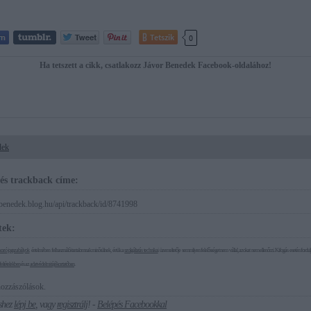
Tetszik
0
Ha tetszett a cikk, csatlakozz Jávor Benedek Facebook-oldalához!
dek
és trackback címe:
rbenedek.blog.hu/api/trackback/id/8741998
ek:
kozó jogszabályok
értelmében felhasználói tartalomnak minősülnek, értük a
szolgáltatás technikai
üzemeltetője semmilyen felelősséget nem vállal, azokat nem ellenőrzi. Kifogás esetén fordulj
feltételekben
és az
adatvédelmi tájékoztatóban
.
ozzászólások.
shez
lépj be
, vagy
regisztrálj
! ‐
Belépés Facebookkal