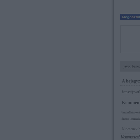
jávor bene
A bejegyz
https://javo
Komment
A hozzászólások a
vonat
Részletek a
Felhasználási 
Nincsenek h
Kommentezé