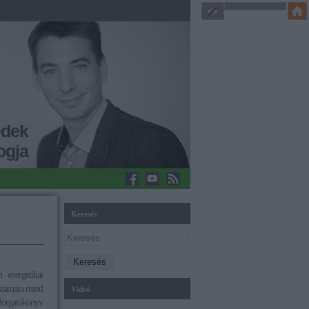
edek
ogja
Keresés
 energetikai
 számára mind
Videó
 forgatókönyv