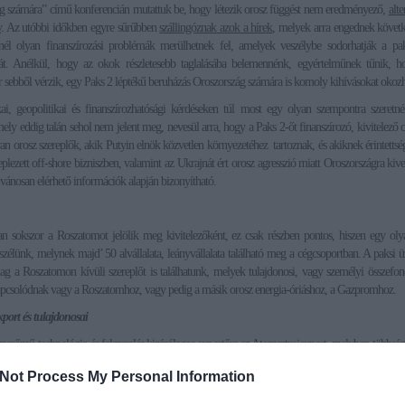
 számára” című konferencián mutattuk be, hogy létezik orosz függést nem eredményező,
alte
v
. Az utóbbi időkben egyre sűrűbben
szállingóznak azok a hírek
, melyek arra engednek követk
nél olyan finanszírozási problémák merülhetnek fel, amelyek veszélybe sodorhatják a pa
sát. Anélkül, hogy az okok részletesebb taglalásába belemennénk, egyértelműnek tűnik, h
r sebből vérzik, egy Paks 2 léptékű beruházás Oroszország számára is komoly kihívásokat okozh
ai, geopolitikai és finanszírozhatósági kérdéseken túl most egy olyan szempontra szeretn
ely eddig talán sehol nem jelent meg, nevesül arra, hogy a Paks 2-őt finanszírozó, kivitelező
yan orosz szereplők, akik Putyin elnök közvetlen környezetéhez tartoznak, és akiknek érintetts
eplezett off-shore bizniszben, valamint az Ukrajnát ért orosz agresszió miatt Oroszországra kive
lvánosan elérhető információk alapján bizonyítható.
an sokszor a Roszatomot jelölik meg kivitelezőként, ez csak részben pontos, hiszen egy oly
eszélünk, melynek majd’ 50 alvállalata, leányvállalata található meg a cégcsoportban. A paksi 
ólag a Roszatomon kívüli szereplőt is találhatunk, melyek tulajdonosi, vagy személyi összefo
pcsolódnak vagy a Roszatomhoz, vagy pedig a másik orosz energia-óriáshoz, a Gazpromhoz.
port és tulajdonosai
merőmű-technológia és felszerelés kizárólagos exportőre az Atomsztrojexport, melyben többségi
és a tulajdonosi körben a Gazprombankon keresztül megjelenik a
Gazprom
, illetve a pak
Not Process My Personal Information
ára kijelölt
Vnyesekonombank
, valamint egy magántulajdonú nyugdíjalap, a
Gazfond
is
.