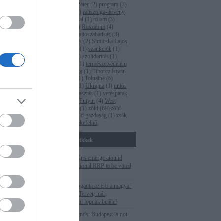
pm
(
35
)
Polt Péter
(
2
)
program
(
7
)
propaganda
(
1
)
rabszolga-törvény
(
2
)
Rogán Antal
(
1
)
rólam
(
3
)
Római-part
(
4
)
Roszatom
(
4
)
elennek, vagy
ruténium
(
1
)
sajtószabadság
(
3
)
Seszták Miklós
(
2
)
Simicska Lajos
(
1
)
Süli János
(
1
)
szankciók
(
1
)
gát
, melyben
szegénység
(
1
)
szolidaritás
(
1
)
Tarlós István
(
1
)
természetvédelem
az USA által
(
5
)
Terner Géza
(
1
)
Tiborcz István
ágfejlesztési
(
4
)
titkosítás
(
1
)
Tolnainé
(
6
)
csán kapott
Törökország
(
1
)
Ukrajna
(
1
)
uniós
pénzek
(
2
)
választás
(
1
)
verespatak
kon keresztül
(
1
)
Vlagyimir Putyin
(
4
)
West
Hungária Bau
(
1
)
zöld
(
69
)
zöld
fordulat
(
1
)
zöld gazdaság
(
1
)
zsák
ferenc
(
2
)
Címkefelhő
a mellett. A
Fontosabb cikkek
ell térnünk a
an. A Gazprom
Corruption signs emerge around
gyzett Gazprom
Hungarian national RRP to be voted
this week
, hogy Gulev
Még el sem fogadta az EU a magyar
Helyreállítási Tervet, már
szemérmetlenül lopnak belőle!
nkrét példán
Cutting EU funds: Budapest is not