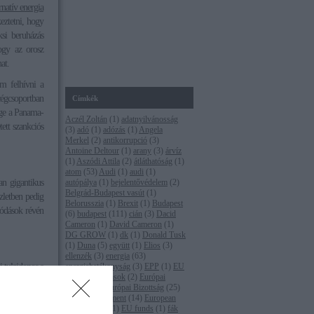
rnatív energia
eztetni, hogy
ksi beruházás
ogy az orosz
at.
ém felhívni a
 cégcsoportban
Címkék
ége a Panama-
Aczél Zoltán
(
1
)
adatnyilvánosság
tett szankciós
(
3
)
adó
(
1
)
adózás
(
1
)
Angela
Merkel
(
2
)
antikorrupció
(
3
)
Antoine Deltour
(
1
)
arany
(
3
)
árvíz
(
1
)
Aszódi Attila
(
2
)
átláthatóság
(
1
)
atom
(
53
)
Audi
(
1
)
audi
(
1
)
an gigantikus
autópálya
(
1
)
bejelentővédelem
(
2
)
Belgrád-Budapest vasút
(
1
)
üzletben pedig
Belorusszia
(
1
)
Brexit
(
1
)
Budapest
nódások révén
(
6
)
budapest
(
111
)
cián
(
3
)
Dacid
Cameron
(
1
)
David Cameron
(
1
)
DG GROW
(
1
)
dk
(
1
)
Donald Tusk
(
1
)
Duna
(
5
)
együtt
(
1
)
Elios
(
3
)
ellenzék
(
3
)
energia
(
63
)
 tulajdonos a
energiahatékonyság
(
3
)
EPP
(
1
)
EU
(
16
)
eu-s források
(
2
)
Európai
si új blokkok
Bíróság
(
1
)
Európai Bizottság
(
25
)
Európai Parlament
(
14
)
European
Commission
(
1
)
EU funds
(
1
)
fák