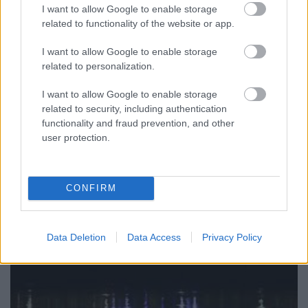
I want to allow Google to enable storage
jávor benedek
•
2019. május 23.
19
related to functionality of the website or app.
Növekszik a feszültség az Európai Bizottság és a
I want to allow Google to enable storage
magyar kormány között az uniós pénzek
related to personalization.
felhasználása körüli szabálytalanságok miatt. Egy ...
I want to allow Google to enable storage
related to security, including authentication
functionality and fraud prevention, and other
user protection.
CONFIRM
Data Deletion
Data Access
Privacy Policy