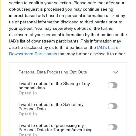
section to confirm your selection. Please note that after your
opt-out request is processed you may continue seeing
interest-based ads based on personal information utilized by
us or personal information disclosed to third parties prior to
your opt-out. You may separately opt-out of the further
disclosure of your personal information by third parties on the
IAB’s list of downstream participants. This information may
also be disclosed by us to third parties on the
IAB’s List of
Downstream Participants
that may further disclose it to other
third parties.
Please note that this website/app uses one or more Google
Personal Data Processing Opt Outs
services and may gather and store information including but
not limited to your visit or usage behaviour. You may click to
I want to opt-out of the Sharing of my
personal data.
grant or deny consent to Google and its third-party tags to
Opted In
Az EU-s óriásbüntetések
use your data for below specified purposes in below Google
végszámlája: túl az 500 milliárdon
consent section.
I want to opt-out of the Sale of my
Personal Data.
Opted In
jávor benedek
•
2019. november 12.
3
I want to opt-out of processing my
A 2014-2020 közötti időszak uniós
Personal Data for Targeted Advertising.
Opted In