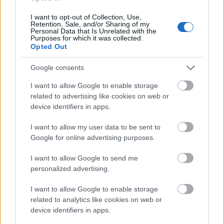
pénzfelhasználását övező korrupció miatt évek óta
zajlik a huzavona a magyar kormány és az Európai
I want to opt-out of Collection, Use,
...
Retention, Sale, and/or Sharing of my
Personal Data that Is Unrelated with the
Purposes for which it was collected.
Opted Out
Google consents
I want to allow Google to enable storage
related to advertising like cookies on web or
device identifiers in apps.
I want to allow my user data to be sent to
Google for online advertising purposes.
I want to allow Google to send me
personalized advertising.
I want to allow Google to enable storage
Veszteséglista: büntetések az EU-s
related to analytics like cookies on web or
device identifiers in apps.
forrásoknál