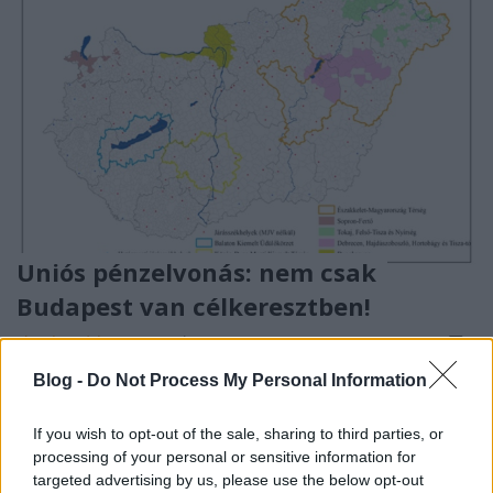
Uniós pénzelvonás: nem csak
Budapest van célkeresztben!
jávor benedek
•
2020. január 14.
4
Blog -
Do Not Process My Personal Information
A Népszava dokumentumokra hivatkozva
tegnap
írta meg
, hogy a kormány által előterjesztett uniós
If you wish to opt-out of the sale, sharing to third parties, or
pénzfelhasználási struktúra megnyitja az utat az ...
processing of your personal or sensitive information for
targeted advertising by us, please use the below opt-out