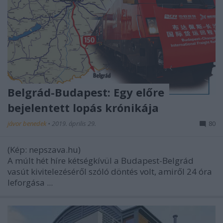
Belgrád-Budapest: Egy előre
bejelentett lopás krónikája
jávor benedek
•
2019. április 29.
80
(Kép: nepszava.hu)
A múlt hét híre kétségkívül a Budapest-Belgrád
vasút kivitelezéséről szóló döntés volt, amiről 24 óra
leforgása ...