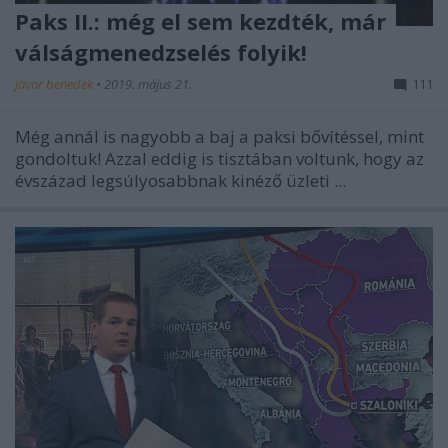
Paks II.: még el sem kezdték, már
válságmenedzselés folyik!
jávor benedek
•
2019. május 21.
111
Még annál is nagyobb a baj a paksi bővítéssel, mint
gondoltuk! Azzal eddig is tisztában voltunk, hogy az
évszázad legsúlyosabbnak kinéző üzleti ...