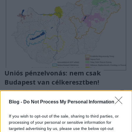
Uniós pénzelvonás: nem csak
Budapest van célkeresztben!
jávor benedek
•
2020. január 14.
4
Blog -
Do Not Process My Personal Information
A Népszava dokumentumokra hivatkozva
tegnap
írta meg
, hogy a kormány által előterjesztett uniós
If you wish to opt-out of the sale, sharing to third parties, or
pénzfelhasználási struktúra megnyitja az utat az ...
processing of your personal or sensitive information for
targeted advertising by us, please use the below opt-out