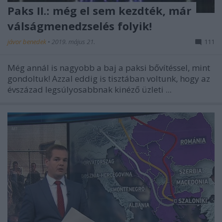
Paks II.: még el sem kezdték, már
válságmenedzselés folyik!
jávor benedek
•
2019. május 21.
111
Még annál is nagyobb a baj a paksi bővítéssel, mint
gondoltuk! Azzal eddig is tisztában voltunk, hogy az
évszázad legsúlyosabbnak kinéző üzleti ...