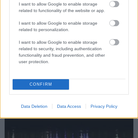
I want to allow Google to enable storage
jávor benedek
•
2019. május 23.
19
related to functionality of the website or app.
Növekszik a feszültség az Európai Bizottság és a
I want to allow Google to enable storage
magyar kormány között az uniós pénzek
related to personalization.
felhasználása körüli szabálytalanságok miatt. Egy ...
I want to allow Google to enable storage
related to security, including authentication
functionality and fraud prevention, and other
user protection.
CONFIRM
Data Deletion
Data Access
Privacy Policy