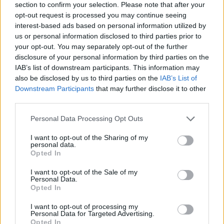
section to confirm your selection. Please note that after your
opt-out request is processed you may continue seeing
interest-based ads based on personal information utilized by
us or personal information disclosed to third parties prior to
your opt-out. You may separately opt-out of the further
disclosure of your personal information by third parties on the
IAB’s list of downstream participants. This information may
also be disclosed by us to third parties on the
IAB’s List of
Downstream Participants
that may further disclose it to other
third parties.
Please note that this website/app uses one or more Google
Personal Data Processing Opt Outs
services and may gather and store information including but
not limited to your visit or usage behaviour. You may click to
I want to opt-out of the Sharing of my
personal data.
grant or deny consent to Google and its third-party tags to
Opted In
Az EU-s óriásbüntetések
use your data for below specified purposes in below Google
végszámlája: túl az 500 milliárdon
consent section.
I want to opt-out of the Sale of my
Personal Data.
Opted In
jávor benedek
•
2019. november 12.
3
I want to opt-out of processing my
A 2014-2020 közötti időszak uniós
Personal Data for Targeted Advertising.
Opted In