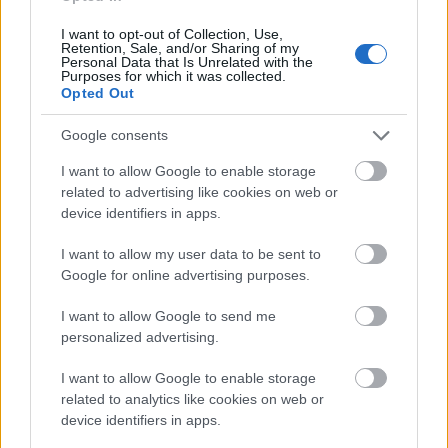
pénzfelhasználását övező korrupció miatt évek óta
zajlik a huzavona a magyar kormány és az Európai
I want to opt-out of Collection, Use,
...
Retention, Sale, and/or Sharing of my
Personal Data that Is Unrelated with the
Purposes for which it was collected.
Opted Out
Google consents
I want to allow Google to enable storage
related to advertising like cookies on web or
device identifiers in apps.
I want to allow my user data to be sent to
Google for online advertising purposes.
I want to allow Google to send me
personalized advertising.
I want to allow Google to enable storage
Veszteséglista: büntetések az EU-s
related to analytics like cookies on web or
device identifiers in apps.
forrásoknál