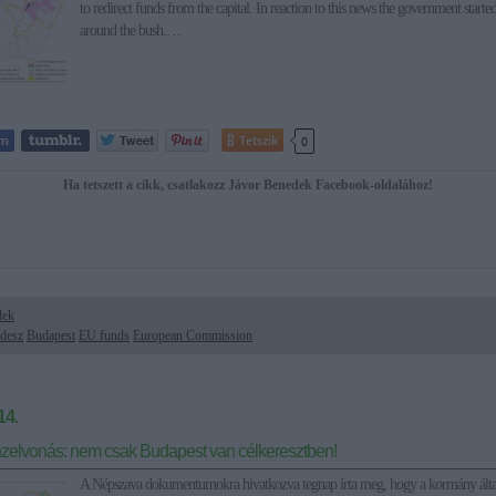
to redirect funds from the capital. In reaction to this news the government starte
around the bush.…
Tetszik
0
Ha tetszett a cikk, csatlakozz Jávor Benedek Facebook-oldalához!
dek
idesz
Budapest
EU funds
European Commission
14.
zelvonás: nem csak Budapest van célkeresztben!
A Népszava dokumentumokra hivatkozva tegnap írta meg, hogy a kormány álta