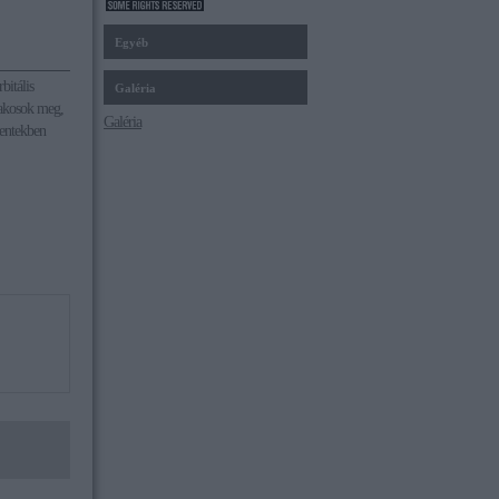
Egyéb
bitális
Galéria
lakosok meg,
Galéria
mentekben