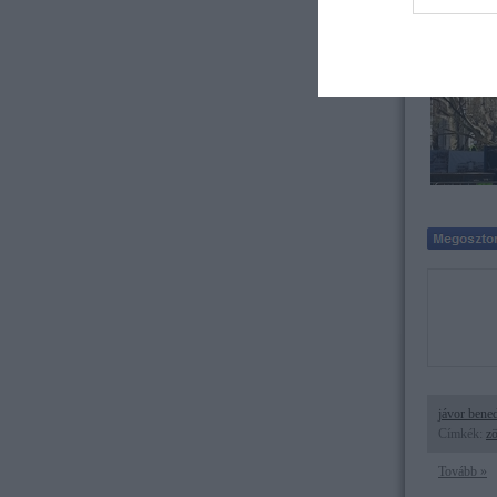
A Fidesz é
jávor bene
Címkék:
zö
Tovább »