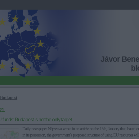
Jávor Ben
bl
Budapest
21.
 funds: Budapest is not the only target
Daily newspaper Népszava wrote in an article on the 13th, January that, based 
in its possession, the government’s proposed structure of using EU resources wi