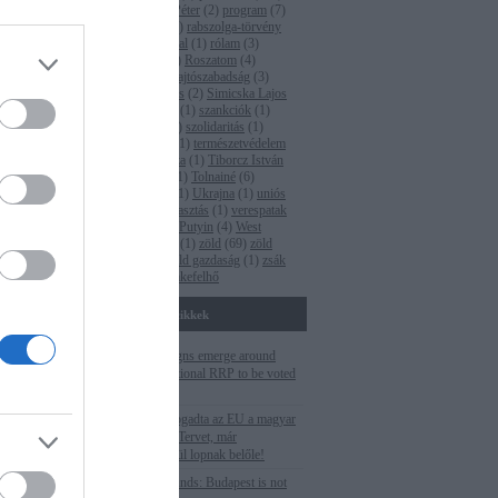
pm
(
35
)
Polt Péter
(
2
)
program
(
7
)
 hozásakor a
propaganda
(
1
)
rabszolga-törvény
-es metró
(
2
)
Rogán Antal
(
1
)
rólam
(
3
)
st. Az a
Római-part
(
4
)
Roszatom
(
4
)
ruténium
(
1
)
sajtószabadság
(
3
)
Seszták Miklós
(
2
)
Simicska Lajos
(
1
)
Süli János
(
1
)
szankciók
(
1
)
szegénység
(
1
)
szolidaritás
(
1
)
Tarlós István
(
1
)
természetvédelem
(
5
)
Terner Géza
(
1
)
Tiborcz István
(
4
)
titkosítás
(
1
)
Tolnainé
(
6
)
Törökország
(
1
)
Ukrajna
(
1
)
uniós
pénzek
(
2
)
választás
(
1
)
verespatak
(
1
)
Vlagyimir Putyin
(
4
)
West
Hungária Bau
(
1
)
zöld
(
69
)
zöld
fordulat
(
1
)
zöld gazdaság
(
1
)
zsák
ferenc
(
2
)
Címkefelhő
Fontosabb cikkek
Corruption signs emerge around
Hungarian national RRP to be voted
this week
Még el sem fogadta az EU a magyar
Helyreállítási Tervet, már
szemérmetlenül lopnak belőle!
Cutting EU funds: Budapest is not