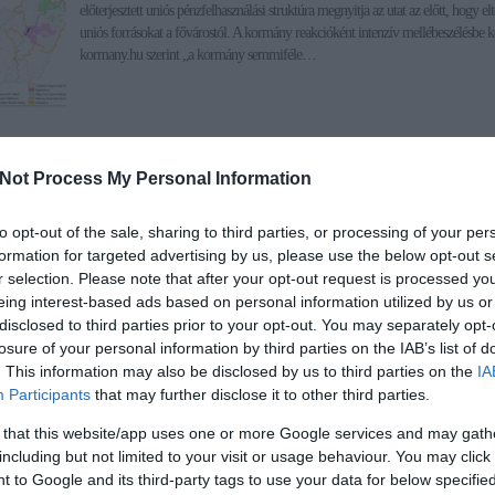
előterjesztett uniós pénzfelhasználási struktúra megnyitja az utat az előtt, hogy elt
uniós forrásokat a fővárostól. A kormány reakcióként intenzív mellébeszélésbe k
kormany.hu szerint „a kormány semmiféle…
Tetszik
0
Not Process My Personal Information
Ha tetszett a cikk, csatlakozz Jávor Benedek Facebook-oldalához!
to opt-out of the sale, sharing to third parties, or processing of your per
formation for targeted advertising by us, please use the below opt-out s
r selection. Please note that after your opt-out request is processed y
eing interest-based ads based on personal information utilized by us or
disclosed to third parties prior to your opt-out. You may separately opt-
dek
losure of your personal information by third parties on the IAB’s list of
niós pénzek
Budapest
operatív programok
. This information may also be disclosed by us to third parties on the
IA
Participants
that may further disclose it to other third parties.
 that this website/app uses one or more Google services and may gath
16.
including but not limited to your visit or usage behaviour. You may click 
ró botrány érintettjeinek tündöklése a NER-ben
 to Google and its third-party tags to use your data for below specifi