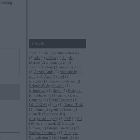
d beating
Címkék
Aczél Zoltán
(
1
)
adatnyilvánosság
(
3
)
adó
(
1
)
adózás
(
1
)
Angela
Merkel
(
2
)
antikorrupció
(
3
)
Antoine Deltour
(
1
)
arany
(
3
)
árvíz
(
1
)
Aszódi Attila
(
2
)
átláthatóság
(
1
)
atom
(
53
)
Audi
(
1
)
audi
(
1
)
autópálya
(
1
)
bejelentővédelem
(
2
)
Belgrád-Budapest vasút
(
1
)
Belorusszia
(
1
)
Brexit
(
1
)
Budapest
(
6
)
budapest
(
111
)
cián
(
3
)
Dacid
Cameron
(
1
)
David Cameron
(
1
)
DG GROW
(
1
)
dk
(
1
)
Donald Tusk
(
1
)
Duna
(
5
)
együtt
(
1
)
Elios
(
3
)
ellenzék
(
3
)
energia
(
63
)
energiahatékonyság
(
3
)
EPP
(
1
)
EU
(
16
)
eu-s források
(
2
)
Európai
Bíróság
(
1
)
Európai Bizottság
(
25
)
Európai Parlament
(
14
)
European
l
Commission
(
1
)
EU funds
(
1
)
fák