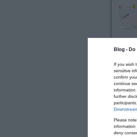
Blog -
Do 
If you wish 
sensitive in
confirm you
continue se
information 
jávor bene
further disc
Címkék:
u
participants
Downstream 
Tovább »
Please note
2018. 11. 
information 
A 4-es met
deny consent