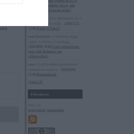
19:10
)
Még el sem fogadta az EU a
magyar Helyreállítási Tervet, már
szemérmetlenül lopnak belőle!
nden
Joe Peterson:
Nice information for a
y is
new blogger. it is really...
(
2020.12.23.
tatott
12:40
)
Kinek jó Paks2?
nem benfentes:
A fejlettség eléggé
relatív. A Főváros Csúcshegy...
(
2020.08.09. 18:58
)
Uniós pénzelvonás:
nem csak Budapest van
célkeresztben!
sunt:
A zöld politikai gondolkodás
tudomásom szerint a...
(
2020.03.09.
21:44
)
Bemutatkozás
Utolsó 20
Feliratkozás
RSS 2.0
bejegyzések
,
kommentek