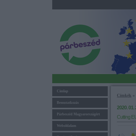
Címlap
Címkék
»
Bemutatkozás
2020. 01. 
Párbeszéd Magyarországért
Cutting EU
Weboldalam