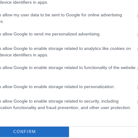
: Az EU is vizsgálódik
evice identifiers in apps.
A Római-parton az elmúlt hetekben a mobilgát és az ingatlanspekuláció kapcsolat
o allow my user data to be sent to Google for online advertising
érdeklődés középpontjában. Még szeptemberben vázoltam fel azt az összefüggést,
s.
céghálót is bemutatva, amelyik érdekelt lehet a beruházásban. Tarlós István elősz
vagdalkozásnak minősítette a…
to allow Google to send me personalized advertising.
o allow Google to enable storage related to analytics like cookies on
evice identifiers in apps.
Tetszik
0
o allow Google to enable storage related to functionality of the website
Ha tetszett a cikk, csatlakozz Jávor Benedek Facebook-oldalához!
o allow Google to enable storage related to personalization.
o allow Google to enable storage related to security, including
cation functionality and fraud prevention, and other user protection.
dek
ld
természetvédelem
Budapest
Duna
Római-part
CONFIRM
03.