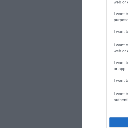
Római-part
web or d
I want t
purpose
I want 
I want t
web or d
I want t
or app.
I want t
I want t
authenti
jávor bene
Címkék:
zö
Tovább »
2014. 01. 