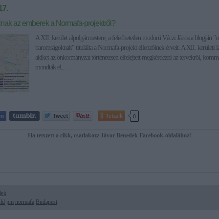
17.
lnak az emberek a Normafa-projektről?
A XII. kerület alpolgármestere, a feledhetetlen modorú Váczi János a blogján "or
baromságoknak" titulálta a Normafa-projekt ellenzőinek érveit. A XII. kerületi 
akiket az önkormányzat történetesen elfelejtett megkérdezni az tervekről, kom
mondták el,…
Tetszik
0
Ha tetszett a cikk, csatlakozz Jávor Benedek Facebook-oldalához!
dek
ld
pm
normafa
Budapest