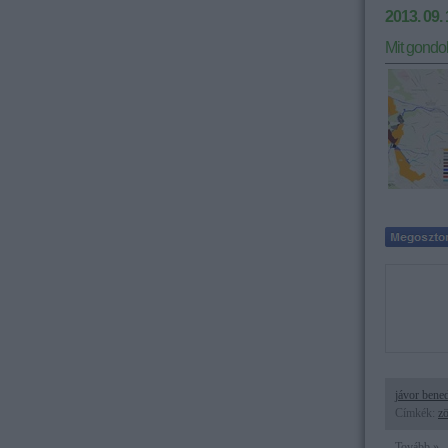
2013. 09. 
Mit gondo
jávor bene
Címkék:
zö
Tovább »