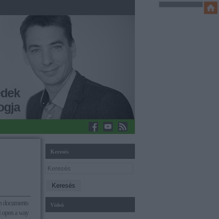
edek
ogja
Keresés
on documents
Videó
ll open a way