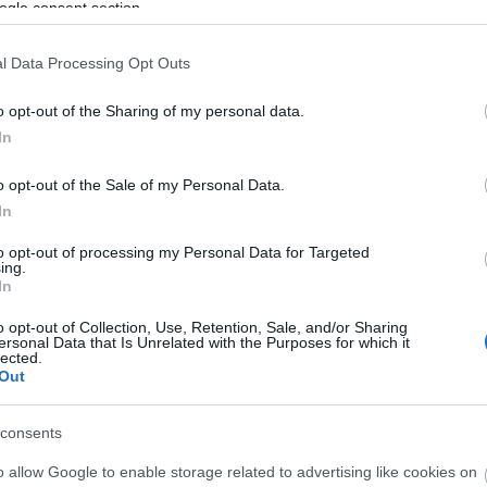
ogle consent section.
Nagy dérrel-dúrral harangozta be tavaly az OLAF jelentésének nyilvánosságra
kormány, még az európai léptékű wunderwaffét, Deutsch Tamást is bevetve, a 4
körüli, „minden idők legnagyobb korrupciós botránya” elleni könyörtelen fellépé
l Data Processing Opt Outs
kérdés ugyan nyitva maradt, hogy ha…
o opt-out of the Sharing of my personal data.
In
o opt-out of the Sale of my Personal Data.
Tetszik
0
In
Ha tetszett a cikk, csatlakozz Jávor Benedek Facebook-oldalához!
to opt-out of processing my Personal Data for Targeted
ing.
In
o opt-out of Collection, Use, Retention, Sale, and/or Sharing
ersonal Data that Is Unrelated with the Purposes for which it
lected.
dek
Out
udapest
M4
NER
Aczél Zoltán
Terner Géza
consents
25.
o allow Google to enable storage related to advertising like cookies on