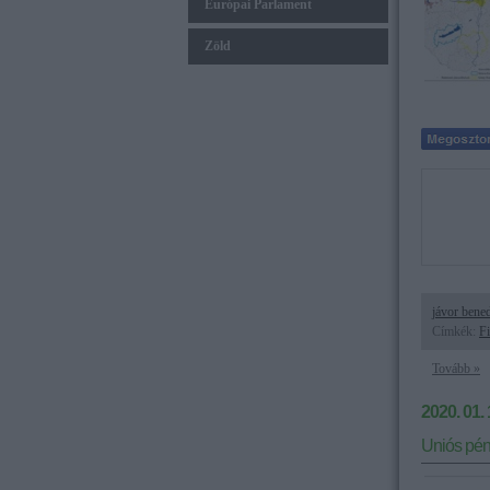
Európai Parlament
Zöld
jávor bene
Címkék:
F
Tovább »
2020. 01. 
Uniós pén