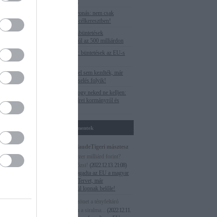
the only target
Uniós pénzelvonás: nem csak
a állt az
Budapest van célkeresztben!
 kiterjedt
Az EU-s óriásbüntetések
ör alaptalan
végszámlája: túl az 500 milliárdon
Veszteséglista: büntetések az EU-s
forrásoknál
Paks II.: még el sem kezdték, már
válságmenedzselés folyik!
Megnéztük, hogy neked ne kelljen:
Egy hét M1 hírei kormányról és
ellenzékről
Utolsó kommentek
Magna cum laudeTigeri másztesz
digrii:
Több ezer milliárd forint?
Lesz habzsi dőzsi!
(
2022.12.13. 21:08
)
Még el sem fogadta az EU a magyar
Helyreállítási Tervet, már
szemérmetlenül lopnak belőle!
ammiel:
Köszönet a tényfeltáró
postért. Abban a siralma...
(
2022.12.11.