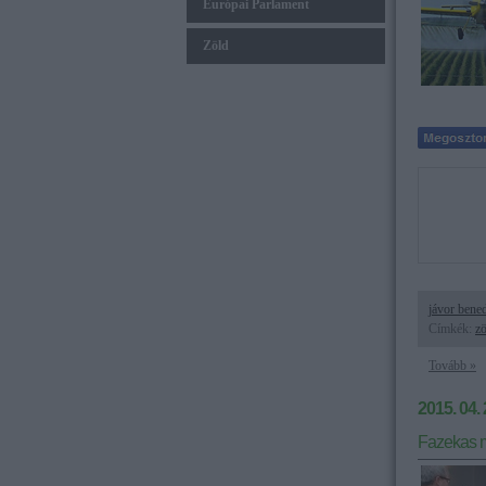
Európai Parlament
Zöld
jávor bene
Címkék:
zö
Tovább »
2015. 04. 
Fazekas m