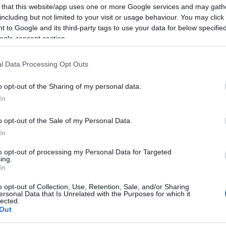
Vízügy: merre tart? "Lerombolta, és behinté azt sóval", írtam december elején Il
 that this website/app uses one or more Google services and may gath
annak a várható átalakításnak a kapcsán, ami az amúgy is tökéletesen szétzilált 
including but not limited to your visit or usage behaviour. You may click 
intézményrendszernek megadja a kegyelemdöfést. Azóta csak nőtt a káosz a…
 to Google and its third-party tags to use your data for below specifi
ogle consent section.
l Data Processing Opt Outs
o opt-out of the Sharing of my personal data.
Tetszik
0
In
Ha tetszett a cikk, csatlakozz Jávor Benedek Facebook-oldalához!
o opt-out of the Sale of my Personal Data.
In
to opt-out of processing my Personal Data for Targeted
ing.
dek
In
ld
pm
ombudsman
Fazekas Sándor
o opt-out of Collection, Use, Retention, Sale, and/or Sharing
ersonal Data that Is Unrelated with the Purposes for which it
lected.
Out
20.