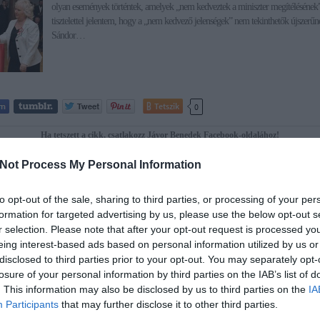
olyan események történtek, amelyek „nem kedveztek a miniszter megítélésének
tisztelettel jelentem, hogy a „nem kedvező jelenségek” nem tekinthetők újszerűn
Sándor…
Tetszik
0
Ha tetszett a cikk, csatlakozz Jávor Benedek Facebook-oldalához!
Not Process My Personal Information
to opt-out of the sale, sharing to third parties, or processing of your per
formation for targeted advertising by us, please use the below opt-out s
dek
r selection. Please note that after your opt-out request is processed y
imicska Lajos
Illés Zoltán
Fazekas Sándor
Tolnainé
eing interest-based ads based on personal information utilized by us or
disclosed to third parties prior to your opt-out. You may separately opt-
losure of your personal information by third parties on the IAB’s list of
20.
. This information may also be disclosed by us to third parties on the
IA
Participants
that may further disclose it to other third parties.
ntér mindent visz