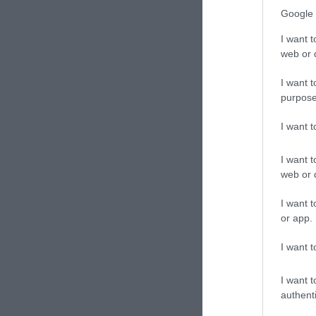
Sántakuty
Google 
I want t
web or d
I want t
purpose
I want 
I want t
web or d
I want t
or app.
I want t
jávor bene
Címkék:
zö
I want t
Tovább »
authenti
2013. 12. 