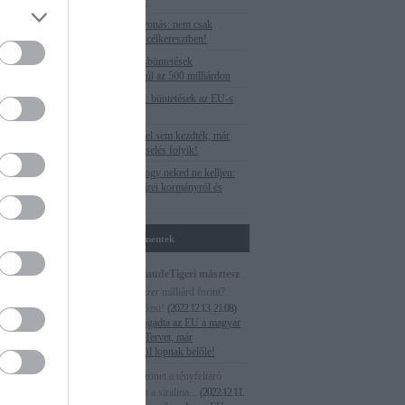
the only target
Uniós pénzelvonás: nem csak
li visszaélés
Budapest van célkeresztben!
szségen az
Az EU-s óriásbüntetések
munkával…
végszámlája: túl az 500 milliárdon
Veszteséglista: büntetések az EU-s
forrásoknál
Paks II.: még el sem kezdték, már
válságmenedzselés folyik!
Megnéztük, hogy neked ne kelljen:
Egy hét M1 hírei kormányról és
ellenzékről
Utolsó kommentek
Magna cum laudeTigeri másztesz
digrii:
Több ezer milliárd forint?
Lesz habzsi dőzsi!
(
2022.12.13. 21:08
)
Még el sem fogadta az EU a magyar
Helyreállítási Tervet, már
szemérmetlenül lopnak belőle!
ammiel:
Köszönet a tényfeltáró
postért. Abban a siralma...
(
2022.12.11.