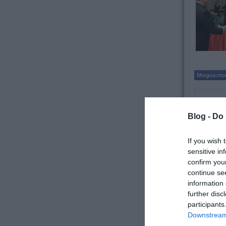
Blog -
Do 
If you wish 
sensitive in
jávor bene
confirm you
Címkék:
S
continue se
Tovább »
information 
further disc
2013. 12. 
participants
Downstream 
Vízügy: Pi