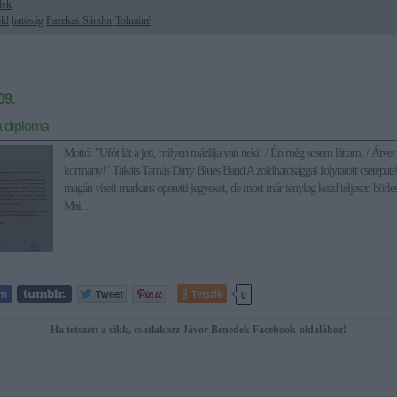
dek
ld
hatóság
Fazekas Sándor
Tolnainé
09.
a diploma
Mottó: "Ufót lát a jeti, milyen mázlija van neki! / Én még sosem láttam, / Átver
kormány!" Takáts Tamás Dirty Blues Band A zöldhatósággal folytatott csetepaté
magán viselt markáns operetti jegyeket, de most már tényleg kezd teljesen börles
Mai…
Tetszik
0
Ha tetszett a cikk, csatlakozz Jávor Benedek Facebook-oldalához!