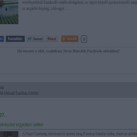
reménytelenül leszakodó vidéki térségeken, az egyre terjedő gyomorszorító szeg
az arcpirító lopásig, a kivagyi…
Tetszik
0
Ha tetszett a cikk, csatlakozz Jávor Benedek Facebook-oldalához!
dek
ld
glifozát
Fazekas Sándor
27.
iniszter egyetlen vétke
A Napi Gazdaság információi szerint inog Fazekas Sándor széke, mert az utóbb