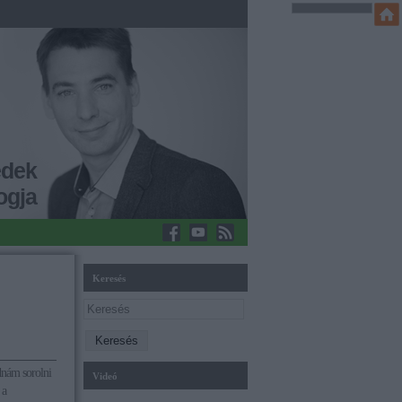
edek
ogja
Keresés
dnám sorolni
Videó
 a