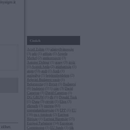
énységen át
Címkék
Aczél Zoltán
(
1
)
adatnyilvánosság
(
3
)
adó
(
1
)
adózás
(
1
)
Angela
Merkel
(
2
)
antikorrupció
(
3
)
Antoine Deltour
(
1
)
arany
(
3
)
árvíz
(
1
)
Aszódi Attila
(
2
)
átláthatóság
(
1
)
atom
(
53
)
audi
(
1
)
Audi
(
1
)
autópálya
(
1
)
bejelentővédelem
(
2
)
Belgrád-Budapest vasút
(
1
)
Belorusszia
(
1
)
Brexit
(
1
)
Budapest
(
6
)
budapest
(
111
)
cián
(
3
)
Dacid
Cameron
(
1
)
David Cameron
(
1
)
DG GROW
(
1
)
dk
(
1
)
Donald Tusk
(
1
)
Duna
(
5
)
együtt
(
1
)
Elios
(
3
)
ellenzék
(
3
)
energia
(
63
)
energiahatékonyság
(
3
)
EPP
(
1
)
EU
(
16
)
eu-s források
(
2
)
Európai
Bíróság
(
1
)
Európai Bizottság
(
25
)
Európai Parlament
(
14
)
European
i időben
Commission
(
1
)
EU funds
(
1
)
fák