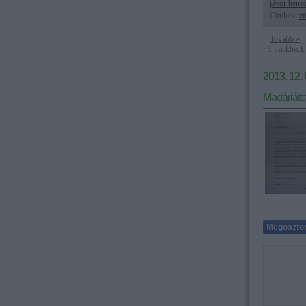
jávor bene
Címkék:
zö
Tovább »
·
1
trackback
2013. 12. 
Madárlátt