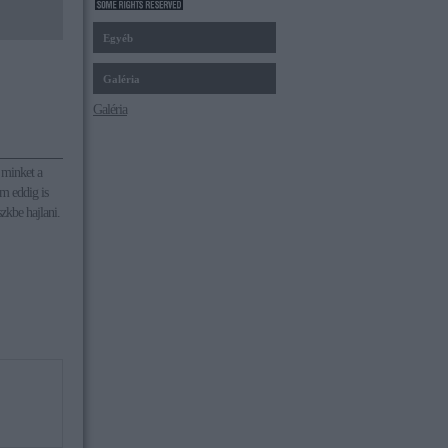
Egyéb
Galéria
Galéria
 minket a
m eddig is
zkbe hajlani.