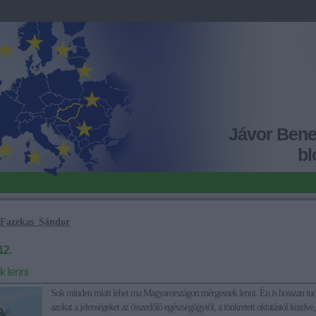
Jávor Ben
bl
Fazekas_Sándor
12.
 lenni
Sok minden miatt lehet ma Magyarországon mérgesnek lenni. Én is hosszan tu
azokat a jelenségeket az összedőlő egészségügytől, a tönkretett oktatástól kezdve,