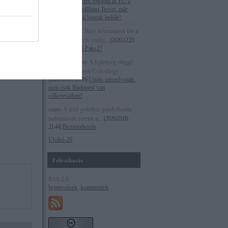
19:10
)
Még el sem fogadta az EU a
magyar Helyreállítási Tervet, már
szemérmetlenül lopnak belőle!
i Jánosné, a
Joe Peterson:
Nice information for a
ltártam, hogy
new blogger. it is really...
(
2020.12.23.
, Fazekas
12:40
)
Kinek jó Paks2?
nem benfentes:
A fejlettség eléggé
relatív. A Főváros Csúcshegy...
(
2020.08.09. 18:58
)
Uniós pénzelvonás:
nem csak Budapest van
célkeresztben!
sunt:
A zöld politikai gondolkodás
tudomásom szerint a...
(
2020.03.09.
21:44
)
Bemutatkozás
Utolsó 20
Feliratkozás
RSS 2.0
bejegyzések
,
kommentek