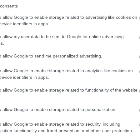
a-akció: keressük az áldiplomás Tolnainé megbízóit!
consents
A feljelentés teljes szövege a képre kattintva olvasható Közokirathamisítás, hivata
és más bűncselekmények miatt feljelentést tettem a Központi Nyomozó Főügyé
o allow Google to enable storage related to advertising like cookies on
országos zöldhatóság nemrég távozott vezetőjének diplomaügyében. Kitartó 
evice identifiers in apps.
o allow my user data to be sent to Google for online advertising
s.
to allow Google to send me personalized advertising.
Tetszik
0
o allow Google to enable storage related to analytics like cookies on
Ha tetszett a cikk, csatlakozz Jávor Benedek Facebook-oldalához!
evice identifiers in apps.
o allow Google to enable storage related to functionality of the website
o allow Google to enable storage related to personalization.
dek
ld
hatóság
Fazekas Sándor
Tolnainé
o allow Google to enable storage related to security, including
cation functionality and fraud prevention, and other user protection.
12.