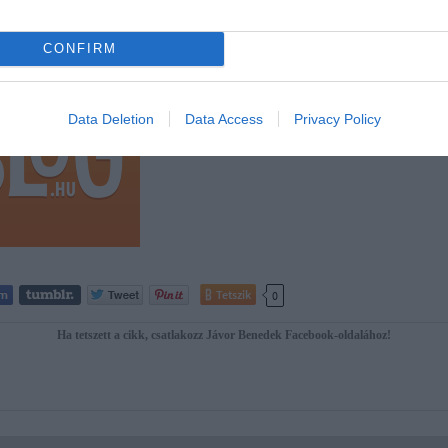
mtanú
CONFIRM
A szélhámos-kormány újabb tagja bukott meg: lemondott Tolna
zöldhatóság botrányos főigazgatója, miután lépésről-lépésre fe
szinte az egész életrajzát hazudta. Az őt kinevező minisztérium
miniszterestül, Illés államtitkárostul szeretne…
Data Deletion
Data Access
Privacy Policy
Tetszik
0
Ha tetszett a cikk, csatlakozz Jávor Benedek Facebook-oldalához!