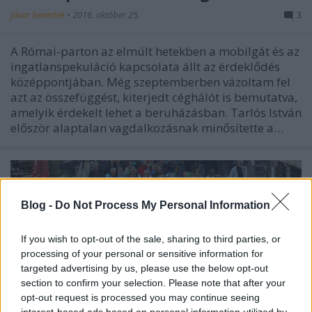
jávor benedek
•
2016. október 25.
3
A Római-parton az elmúlt hetekben a mobilgát és az
ingatlanspekuláció kapcsolata állt az érdeklődés
középpontjában. Még szeptemberben vázoltam fel
azt az összefüggést, kiterjedt céghálót is bemutatva,
amelyik érdekelt lehet a beruházásban. Tarlós István
először alaptalan vagdalkozásnak minősítette a…
Blog -
Do Not Process My Personal Information
If you wish to opt-out of the sale, sharing to third parties, or
processing of your personal or sensitive information for
targeted advertising by us, please use the below opt-out
section to confirm your selection. Please note that after your
opt-out request is processed you may continue seeing