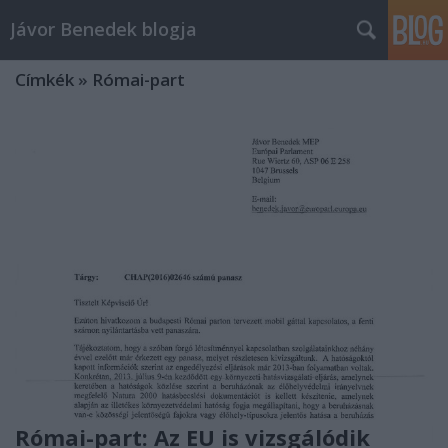
Jávor Benedek blogja
Címkék
»
Római-part
Római-part: Az EU is vizsgálódik