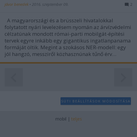
jávor benedek
•
2016. szeptember 09.
2
A magyarországi és a brüsszeli hivatalokkal
folytatott nyári levelezésem nyomán az árvízvédelmi
célzatúnak mondott római-parti mobilgát-építési
tervek egyre inkább egy gigantikus ingatlanpanama
formáját öltik. Megint a szokásos NER-modell: egy
jól hangzó, messziről közhasznúnak tűnő érv…
SÜTI BEÁLLÍTÁSOK MÓDOSÍTÁSA
mobil
|
teljes