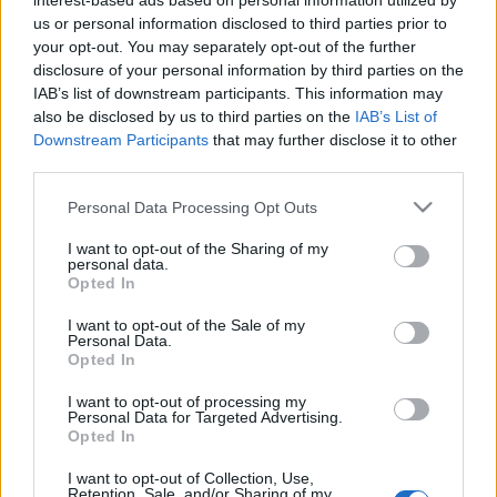
interest-based ads based on personal information utilized by
us or personal information disclosed to third parties prior to
your opt-out. You may separately opt-out of the further
disclosure of your personal information by third parties on the
Római-parti ingatlanspekulánsok
IAB’s list of downstream participants. This information may
also be disclosed by us to third parties on the
IAB’s List of
avagy miben értek egyet Tarlós
Downstream Participants
that may further disclose it to other
Istvánnal
third parties.
Please note that this website/app uses one or more Google
jávor benedek
•
2016. október 11.
0
Personal Data Processing Opt Outs
services and may gather and store information including but
not limited to your visit or usage behaviour. You may click to
I want to opt-out of the Sharing of my
Ingatlanmutyi vagy vagdalkozás? Komoly
personal data.
grant or deny consent to Google and its third-party tags to
hullámokat vert közelmúltbeli blogbejegyzésem
Opted In
use your data for below specified purposes in below Google
arról, hogy a Római-parti mobilgát hogyan függhet
consent section.
I want to opt-out of the Sale of my
össze a területre tervezett ingatlanspekulációkkal. A
Personal Data.
hatóságokkal folytatott levelezésem nyomán
Opted In
világossá vált: az árvízvédelmi fővonal a beruházás
I want to opt-out of processing my
nyomán átkerül…
Personal Data for Targeted Advertising.
Opted In
I want to opt-out of Collection, Use,
Retention, Sale, and/or Sharing of my