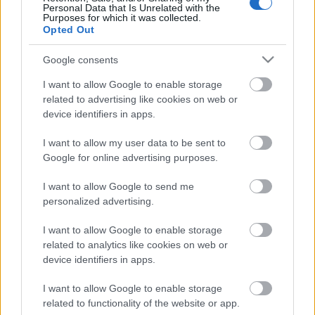
Personal Data that Is Unrelated with the
Purposes for which it was collected.
Opted Out
Google consents
I want to allow Google to enable storage
related to advertising like cookies on web or
device identifiers in apps.
I want to allow my user data to be sent to
Google for online advertising purposes.
I want to allow Google to send me
Római-parti érdekháló
personalized advertising.
jávor benedek
•
2016. szeptember 29.
0
I want to allow Google to enable storage
related to analytics like cookies on web or
Mint arról korábban már írtam, Budapest Főváros
device identifiers in apps.
Kormányhivatala megerősítette, hogy a Római-
parton tervezett beruházás, mai áron, 12,7 milliárd
I want to allow Google to enable storage
forintba fog kerülni, ami az eredetileg tervezett
related to functionality of the website or app.