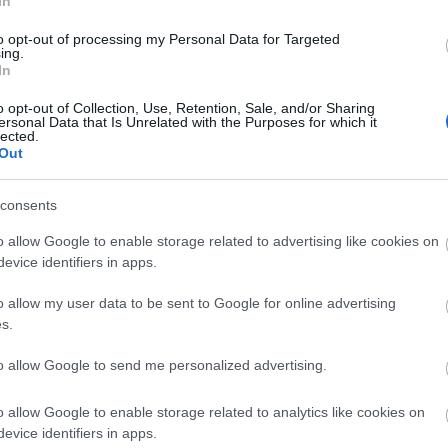
In
A törökországi Akkuyu atomerőmű építése (forrás: DW.com) A nukleáris energi
szemben a magyar kormányközeli szereplők által közvetített alternatív valóságga
to opt-out of processing my Personal Data for Targeted
világszerte csökken. A futó projektek jelentős része, köztük a Roszatom beruházás
ing.
In
késésekkel, költségtúllépésekkel,…
o opt-out of Collection, Use, Retention, Sale, and/or Sharing
ersonal Data that Is Unrelated with the Purposes for which it
lected.
Out
Tetszik
0
consents
Ha tetszett a cikk, csatlakozz Jávor Benedek Facebook-oldalához!
o allow Google to enable storage related to advertising like cookies on
evice identifiers in apps.
o allow my user data to be sent to Google for online advertising
s.
dek
tom
energia
Oroszország
Törökország
Roszatom
to allow Google to send me personalized advertising.
o allow Google to enable storage related to analytics like cookies on
28.
evice identifiers in apps.