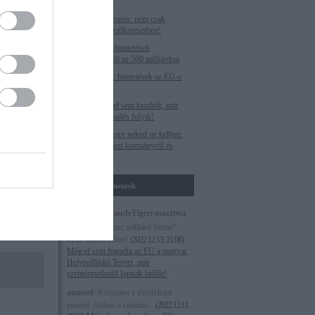
orrása –
the only target
Uniós pénzelvonás: nem csak
Budapest van célkeresztben!
zerint Európa
Az EU-s óriásbüntetések
urópa felett
végszámlája: túl az 500 milliárdon
eg. A
Veszteséglista: büntetések az EU-s
forrásoknál
Paks II.: még el sem kezdték, már
válságmenedzselés folyik!
Megnéztük, hogy neked ne kelljen:
Egy hét M1 hírei kormányról és
ellenzékről
Utolsó kommentek
Magna cum laudeTigeri másztesz
digrii:
Több ezer milliárd forint?
Lesz habzsi dőzsi!
(
2022.12.13. 21:08
)
Még el sem fogadta az EU a magyar
Helyreállítási Tervet, már
szemérmetlenül lopnak belőle!
ammiel:
Köszönet a tényfeltáró
postért. Abban a siralma...
(
2022.12.11.