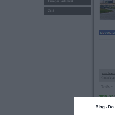
Európai Parlament
Zöld
jávor bene
Címkék:
a
Tovább »
2018. 07. 
Továbbra 
Blog -
Do 