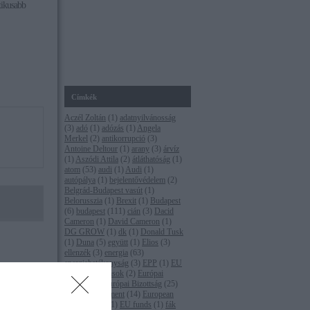
tikusabb
Címkék
Aczél Zoltán
(
1
)
adatnyilvánosság
(
3
)
adó
(
1
)
adózás
(
1
)
Angela
Merkel
(
2
)
antikorrupció
(
3
)
Antoine Deltour
(
1
)
arany
(
3
)
árvíz
(
1
)
Aszódi Attila
(
2
)
átláthatóság
(
1
)
atom
(
53
)
audi
(
1
)
Audi
(
1
)
autópálya
(
1
)
bejelentővédelem
(
2
)
Belgrád-Budapest vasút
(
1
)
Belorusszia
(
1
)
Brexit
(
1
)
Budapest
(
6
)
budapest
(
111
)
cián
(
3
)
Dacid
Cameron
(
1
)
David Cameron
(
1
)
DG GROW
(
1
)
dk
(
1
)
Donald Tusk
(
1
)
Duna
(
5
)
együtt
(
1
)
Elios
(
3
)
ellenzék
(
3
)
energia
(
63
)
energiahatékonyság
(
3
)
EPP
(
1
)
EU
(
16
)
eu-s források
(
2
)
Európai
Bíróság
(
1
)
Európai Bizottság
(
25
)
Európai Parlament
(
14
)
European
rdokat költ az
Commission
(
1
)
EU funds
(
1
)
fák