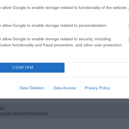
d és hazudozik a Roszatom: Majak lehet az Európa feletti ruténiumfelhő f
o allow Google to enable storage related to functionality of the website
ksi szál is
A ruténium-106 izotóp kibocsátásának valószínűsíthető helye a francia IRSN s
ruténium-felhőben Október elején francia kutatók hívták fel a figyelmet, hogy E
o allow Google to enable storage related to personalization.
ismeretlen forrásból származó, ruténium-106 izotópot tartalmazó felhő jelent m
radioaktív anyag pontos…
o allow Google to enable storage related to security, including
cation functionality and fraud prevention, and other user protection.
Tetszik
0
CONFIRM
Ha tetszett a cikk, csatlakozz Jávor Benedek Facebook-oldalához!
Data Deletion
Data Access
Privacy Policy
dek
tom
paks
ruténium
Majak
Roszatom