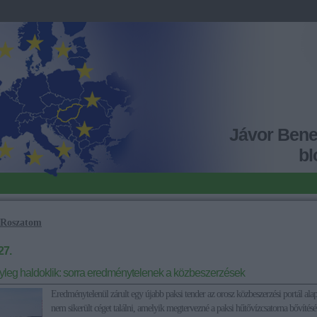
Jávor Ben
bl
Roszatom
27.
yleg haldoklik: sorra eredménytelenek a közbeszerzések
Eredménytelenül zárult egy újabb paksi tender az orosz közbeszerzési portál ala
nem sikerült céget találni, amelyik megtervezné a paksi hűtővízcsatorna bővítését