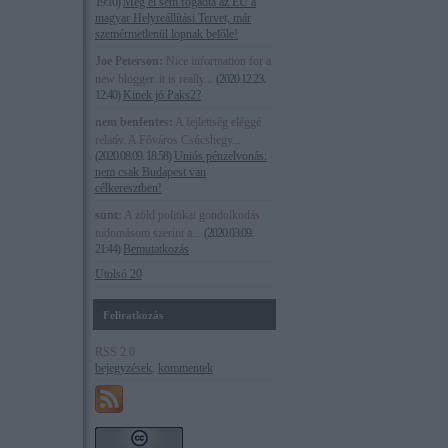
19:10
)
Még el sem fogadta az EU a
magyar Helyreállítási Tervet, már
szemérmetlenül lopnak belőle!
Joe Peterson:
Nice information for a
new blogger. it is really...
(
2020.12.23.
12:40
)
Kinek jó Paks2?
nem benfentes:
A fejlettség eléggé
relatív. A Főváros Csúcshegy...
(
2020.08.09. 18:58
)
Uniós pénzelvonás:
nem csak Budapest van
célkeresztben!
sunt:
A zöld politikai gondolkodás
tudomásom szerint a...
(
2020.03.09.
21:44
)
Bemutatkozás
Utolsó 20
Feliratkozás
RSS 2.0
bejegyzések
,
kommentek