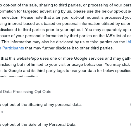
állam a magyar adófizetők pénzéből. Szemben azonban számos más propagandah
to opt-out of the sale, sharing to third parties, or processing of your per
úgy néz ki, ebben az ügyben masszív kudarcot vallottak. Hiába használják a saj
formation for targeted advertising by us, please use the below opt-out s
r selection. Please note that after your opt-out request is processed y
eing interest-based ads based on personal information utilized by us or
disclosed to third parties prior to your opt-out. You may separately opt-
losure of your personal information by third parties on the IAB’s list of
. This information may also be disclosed by us to third parties on the
IA
Tetszik
0
Participants
that may further disclose it to other third parties.
Ha tetszett a cikk, csatlakozz Jávor Benedek Facebook-oldalához!
 that this website/app uses one or more Google services and may gath
including but not limited to your visit or usage behaviour. You may click 
 to Google and its third-party tags to use your data for below specifi
ogle consent section.
dek
l Data Processing Opt Outs
tom
energia
megújuló energia
Roszatom
Paks2
o opt-out of the Sharing of my personal data.
In
01.
o opt-out of the Sale of my Personal Data.
alkony II.: Törökugrató