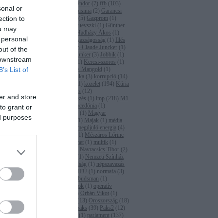
(
2
)
Fazekas Sándor
(
7
)
ffb
(
103
)
adjárattal,
sonal or
Fidesz
(
2
)
fukusima
(
2
)
Garancsi
át…
ection to
István
(
1
)
gáz
(
5
)
Gazprom
(
1
)
glifozát
(
2
)
Gruevszki
(
1
)
Günther
ou may
Oettinger
(
1
)
Hadházy Ákos
(
1
)
 personal
hatóság
(
23
)
igazságosság
(
1
)
Illés
Zoltán
(
2
)
Jean-Claude Juncker
(
1
)
out of the
Jean-Claude Junker
(
3
)
Jobbik
(
1
)
 downstream
Juhász Péter
(
1
)
Kercsi-szoros
(
1
)
B’s List of
Kína
(
1
)
Klaus Mangold
(
1
)
kohéziós politika
(
3
)
korrupció
(
14
)
Kovács Béla
(
1
)
kozelet
(
194
)
Kúria
(
1
)
Lázár János
(
12
)
er and store
levegőszennyezés
(
1
)
lmp
(
218
)
M1
(
1
)
M4
(
2
)
Macedónia
(
1
)
to grant or
Magyarország
(
1
)
Magyar
ed purposes
Írószövetség
(
1
)
Majak
(
1
)
média
(
2
)
media
(
6
)
megújuló energia
(
4
)
menekültügy
(
1
)
Mészáros Lőrinc
(
1
)
MET
(
2
)
met
(
1
)
multik
(
1
)
napenergia
(
3
)
Navracsics Tibor
(
2
)
Németország
(
1
)
Nemzeti Színház
(
1
)
Népszabadság
(
1
)
népszavazás
(
1
)
NER
(
1
)
NFÜ
(
1
)
normafa
(
3
)
OLAF
(
4
)
ombudsman
(
1
)
önkormányzatok
(
1
)
operatív
programok
(
1
)
Orbán Vikot
(
1
)
Orbán Viktor
(
13
)
Oroszország
(
18
)
Osztovec
(
1
)
paks
(
39
)
Paks2
(
12
)
Panama-akták
(
1
)
parlament
(
137
)