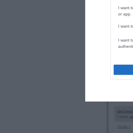
Hiába taga
I want t
és lehet pa
or app.
I want t
I want t
authenti
jávor bene
Címkék:
a
Tovább »