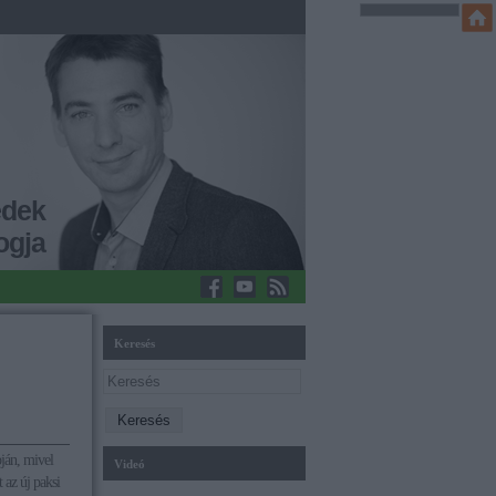
edek
ogja
Keresés
pján, mivel
Videó
 az új paksi