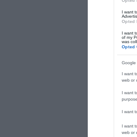
Opted 
I want 
Advertis
Opted 
I want t
of my P
was col
Opted 
Google 
I want t
web or d
I want t
purpose
jávor bene
Címkék:
a
I want 
Tovább »
I want t
2017. 11. 
web or d