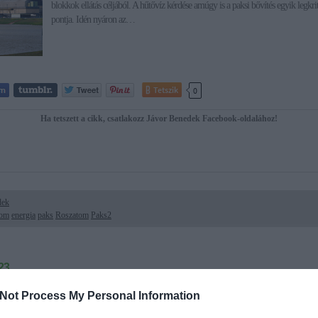
blokkok ellátás céljából. A hűtővíz kérdése amúgy is a paksi bővítés egyik legkri
pontja. Idén nyáron az…
Tetszik
0
Ha tetszett a cikk, csatlakozz Jávor Benedek Facebook-oldalához!
dek
tom
energia
paks
Roszatom
Paks2
23.
sem kérnek Paks2-ből az emberek
Not Process My Personal Information
A teljesen elbaltázott és értelmetlen paksi bővítés népszerűsítésére évek óta milliá