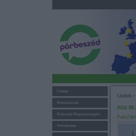
Címlap
Címkék
»
Bemutatkozás
2018. 09. 
Párbeszéd Magyarországért
Paks2 tén
Weboldalam