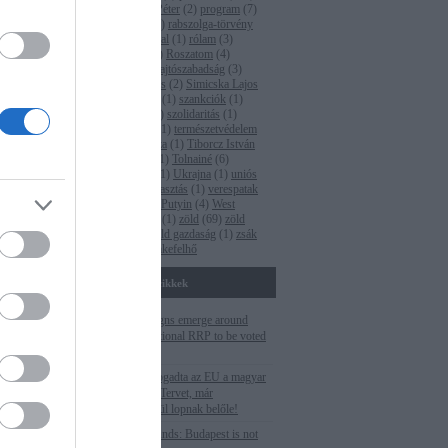
pm
(
35
)
Polt Péter
(
2
)
program
(
7
)
a szerepe -
propaganda
(
1
)
rabszolga-törvény
l -
(
2
)
Rogán Antal
(
1
)
rólam
(
3
)
ai is, súlyos
Római-part
(
4
)
Roszatom
(
4
)
ruténium
(
1
)
sajtószabadság
(
3
)
Seszták Miklós
(
2
)
Simicska Lajos
(
1
)
Süli János
(
1
)
szankciók
(
1
)
szegénység
(
1
)
szolidaritás
(
1
)
Tarlós István
(
1
)
természetvédelem
(
5
)
Terner Géza
(
1
)
Tiborcz István
(
4
)
titkosítás
(
1
)
Tolnainé
(
6
)
Törökország
(
1
)
Ukrajna
(
1
)
uniós
pénzek
(
2
)
választás
(
1
)
verespatak
(
1
)
Vlagyimir Putyin
(
4
)
West
Hungária Bau
(
1
)
zöld
(
69
)
zöld
fordulat
(
1
)
zöld gazdaság
(
1
)
zsák
ferenc
(
2
)
Címkefelhő
Fontosabb cikkek
Corruption signs emerge around
Hungarian national RRP to be voted
this week
Még el sem fogadta az EU a magyar
Helyreállítási Tervet, már
szemérmetlenül lopnak belőle!
Cutting EU funds: Budapest is not