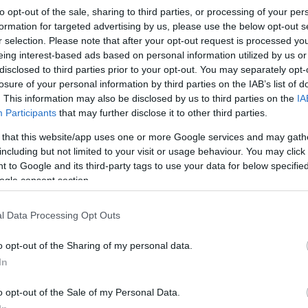
baromságoknak" titulálta a Normafa-projekt ellenzőinek érveit. A XII. kerületi 
to opt-out of the sale, sharing to third parties, or processing of your per
akiket az önkormányzat történetesen elfelejtett megkérdezni az tervekről, kom
formation for targeted advertising by us, please use the below opt-out s
mondták el,…
r selection. Please note that after your opt-out request is processed y
eing interest-based ads based on personal information utilized by us or
disclosed to third parties prior to your opt-out. You may separately opt-
losure of your personal information by third parties on the IAB’s list of
. This information may also be disclosed by us to third parties on the
IA
Tetszik
0
Participants
that may further disclose it to other third parties.
Ha tetszett a cikk, csatlakozz Jávor Benedek Facebook-oldalához!
 that this website/app uses one or more Google services and may gath
including but not limited to your visit or usage behaviour. You may click 
 to Google and its third-party tags to use your data for below specifi
ogle consent section.
dek
l Data Processing Opt Outs
ld
pm
normafa
Budapest
o opt-out of the Sharing of my personal data.
In
19.
o opt-out of the Sale of my Personal Data.
déknak kicsit drága, avagy mi lesz veled Normafa?