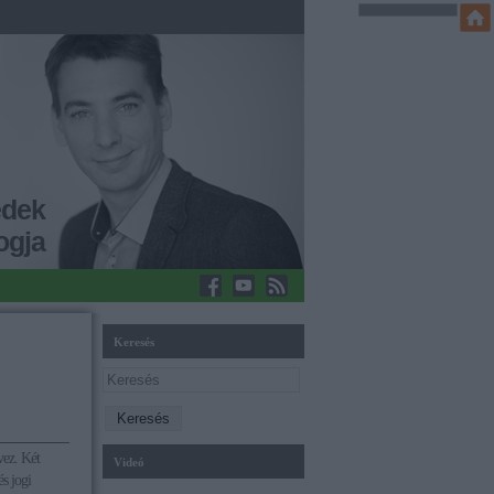
edek
ogja
Keresés
vez. Két
Videó
s jogi