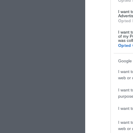
Opted 
I want 
Advertis
Opted 
I want t
of my P
was col
Opted 
Google 
I want t
web or d
I want t
purpose
jávor bene
Címkék:
b
I want 
Tovább »
I want t
web or d