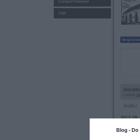
Európai Parlament
Zöld
jávor bene
Címkék:
b
Tovább »
2013. 09. 
Mit gondo
Blog -
Do 