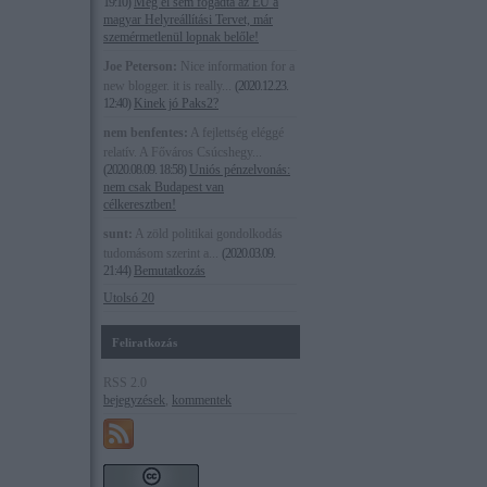
19:10
)
Még el sem fogadta az EU a
magyar Helyreállítási Tervet, már
szemérmetlenül lopnak belőle!
Joe Peterson:
Nice information for a
new blogger. it is really...
(
2020.12.23.
12:40
)
Kinek jó Paks2?
nem benfentes:
A fejlettség eléggé
relatív. A Főváros Csúcshegy...
(
2020.08.09. 18:58
)
Uniós pénzelvonás:
nem csak Budapest van
célkeresztben!
sunt:
A zöld politikai gondolkodás
tudomásom szerint a...
(
2020.03.09.
21:44
)
Bemutatkozás
Utolsó 20
Feliratkozás
RSS 2.0
bejegyzések
,
kommentek