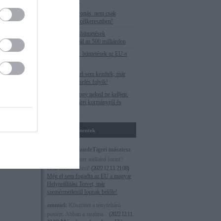
the only target
Uniós pénzelvonás: nem csak
Budapest van célkeresztben!
Az EU-s óriásbüntetések
végszámlája: túl az 500 milliárdon
Veszteséglista: büntetések az EU-s
forrásoknál
Paks II.: még el sem kezdték, már
válságmenedzselés folyik!
Megnéztük, hogy neked ne kelljen:
Egy hét M1 hírei kormányról és
ellenzékről
Utolsó kommentek
Magna cum laudeTigeri másztesz
digrii:
Több ezer milliárd forint?
Lesz habzsi dőzsi!
(
2022.12.13. 21:08
)
Még el sem fogadta az EU a magyar
Helyreállítási Tervet, már
szemérmetlenül lopnak belőle!
ammiel:
Köszönet a tényfeltáró
postért. Abban a siralma...
(
2022.12.11.