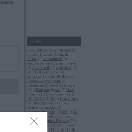
önlegesen
Címkék
Aczél Zoltán
(
1
)
adatnyilvánosság
(
3
)
adó
(
1
)
adózás
(
1
)
Angela
Merkel
(
2
)
antikorrupció
(
3
)
Antoine Deltour
(
1
)
arany
(
3
)
árvíz
(
1
)
Aszódi Attila
(
2
)
átláthatóság
(
1
)
atom
(
53
)
audi
(
1
)
Audi
(
1
)
autópálya
(
1
)
bejelentővédelem
(
2
)
Belgrád-Budapest vasút
(
1
)
Belorusszia
(
1
)
Brexit
(
1
)
budapest
(
111
)
Budapest
(
6
)
cián
(
3
)
Dacid
Cameron
(
1
)
David Cameron
(
1
)
DG GROW
(
1
)
dk
(
1
)
Donald Tusk
(
1
)
Duna
(
5
)
együtt
(
1
)
Elios
(
3
)
ellenzék
(
3
)
energia
(
63
)
energiahatékonyság
(
3
)
EPP
(
1
)
EU
(
16
)
eu-s források
(
2
)
Európai
Bíróság
(
1
)
Európai Bizottság
(
25
)
Európai Parlament
(
14
)
European
bitális
Commission
(
1
)
EU funds
(
1
)
fák