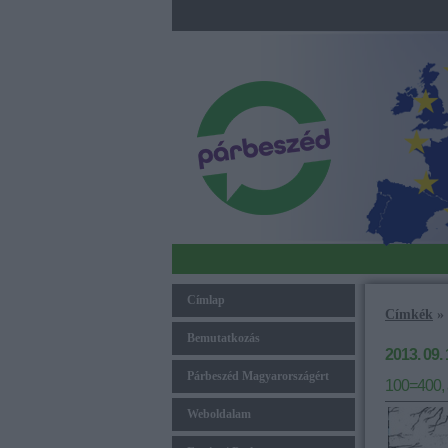
Címlap
Címkék
»
Bemutatkozás
2013. 09. 
Párbeszéd Magyarországért
100=400, a
Weboldalam