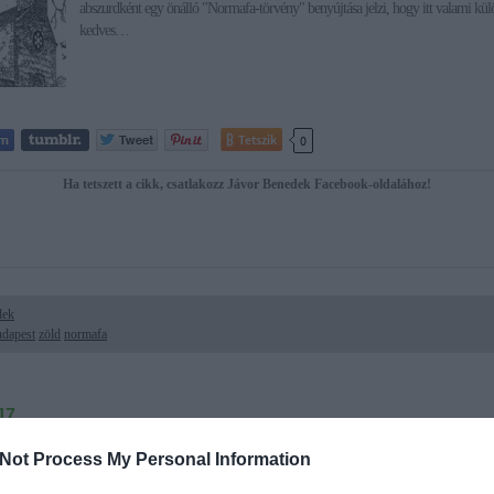
abszurdként egy önálló "Normafa-törvény" benyújtása jelzi, hogy itt valami kül
kedves…
Tetszik
0
Ha tetszett a cikk, csatlakozz Jávor Benedek Facebook-oldalához!
dek
udapest
zöld
normafa
17.
lnak az emberek a Normafa-projektről?
Not Process My Personal Information
A XII. kerület alpolgármestere, a feledhetetlen modorú Váczi János a blogján "or