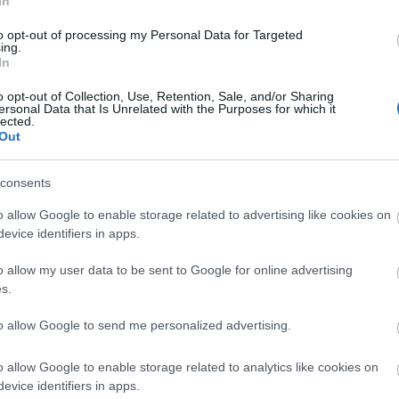
In
Drága búcsúajándékot ad Orbán Viktor - a budapestiek nevében és kárára - Pok
Zoltánnak: a nagypolitikából távozó XII. kerületi polgármester a miniszterelnök á
to opt-out of processing my Personal Data for Targeted
kormányhatározat szerint megkaphatja a Normafát, hogy oda - régi álmát megv
ing.
In
o opt-out of Collection, Use, Retention, Sale, and/or Sharing
ersonal Data that Is Unrelated with the Purposes for which it
lected.
Out
Tetszik
0
consents
Ha tetszett a cikk, csatlakozz Jávor Benedek Facebook-oldalához!
o allow Google to enable storage related to advertising like cookies on
evice identifiers in apps.
o allow my user data to be sent to Google for online advertising
s.
dek
udapest
zöld
kozelet
normafa
to allow Google to send me personalized advertising.
o allow Google to enable storage related to analytics like cookies on
evice identifiers in apps.