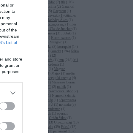
(
2
)
Fazekas Sándor
(
7
)
ffb
(
103
)
lakosok meg,
sonal or
Fidesz
(
2
)
fukusima
(
2
)
Garancsi
mentekben
ection to
István
(
1
)
gáz
(
5
)
Gazprom
(
1
)
glifozát
(
2
)
Gruevszki
(
1
)
Günther
ou may
Oettinger
(
1
)
Hadházy Ákos
(
1
)
 personal
hatóság
(
23
)
igazságosság
(
1
)
Illés
Zoltán
(
2
)
Jean-Claude Juncker
(
1
)
out of the
Jean-Claude Junker
(
3
)
Jobbik
(
1
)
 downstream
Juhász Péter
(
1
)
Kercsi-szoros
(
1
)
B’s List of
Kína
(
1
)
Klaus Mangold
(
1
)
kohéziós politika
(
3
)
korrupció
(
14
)
Kovács Béla
(
1
)
kozelet
(
194
)
Kúria
(
1
)
Lázár János
(
12
)
er and store
levegőszennyezés
(
1
)
lmp
(
218
)
M1
(
1
)
M4
(
2
)
Macedónia
(
1
)
to grant or
Magyarország
(
1
)
Magyar
ed purposes
Írószövetség
(
1
)
Majak
(
1
)
media
(
6
)
média
(
2
)
megújuló energia
(
4
)
menekültügy
(
1
)
Mészáros Lőrinc
(
1
)
met
(
1
)
MET
(
2
)
multik
(
1
)
napenergia
(
3
)
Navracsics Tibor
(
2
)
Németország
(
1
)
Nemzeti Színház
(
1
)
Népszabadság
(
1
)
népszavazás
(
1
)
NER
(
1
)
NFÜ
(
1
)
normafa
(
3
)
OLAF
(
4
)
ombudsman
(
1
)
önkormányzatok
(
1
)
operatív
programok
(
1
)
Orbán Vikot
(
1
)
Orbán Viktor
(
13
)
Oroszország
(
18
)
Osztovec
(
1
)
paks
(
39
)
Paks2
(
12
)
Panama-akták
(
1
)
parlament
(
137
)