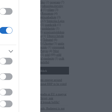
pm
(
35
)
Polt Péter
(
2
)
program
(
7
)
orni
propaganda
(
1
)
rabszolga-törvény
ltal szignált
(
2
)
Rogán Antal
(
1
)
rólam
(
3
)
alósítva -…
Római-part
(
4
)
Roszatom
(
4
)
ruténium
(
1
)
sajtószabadság
(
3
)
Seszták Miklós
(
2
)
Simicska Lajos
(
1
)
Süli János
(
1
)
szankciók
(
1
)
szegénység
(
1
)
szolidaritás
(
1
)
Tarlós István
(
1
)
természetvédelem
(
5
)
Terner Géza
(
1
)
Tiborcz István
(
4
)
titkosítás
(
1
)
Tolnainé
(
6
)
Törökország
(
1
)
Ukrajna
(
1
)
uniós
pénzek
(
2
)
választás
(
1
)
verespatak
(
1
)
Vlagyimir Putyin
(
4
)
West
Hungária Bau
(
1
)
zöld
(
69
)
zöld
fordulat
(
1
)
zöld gazdaság
(
1
)
zsák
ferenc
(
2
)
Címkefelhő
Fontosabb cikkek
Corruption signs emerge around
Hungarian national RRP to be voted
this week
Még el sem fogadta az EU a magyar
Helyreállítási Tervet, már
szemérmetlenül lopnak belőle!
Cutting EU funds: Budapest is not