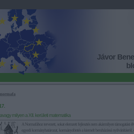
Jávor Ben
bl
normafa
17.
vagy milyen a XII. kerületi matematika
A Normafához tervezett, sokat elemzett fejlesztés nem akármilyen támogatást él
egyedi kormányhatározat, kormánydöntés a kiemelt beruházássá nyilvánításról, é