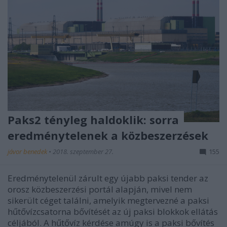
Paks2 tényleg haldoklik: sorra
eredménytelenek a közbeszerzések
jávor benedek
•
2018. szeptember 27.
155
Eredménytelenül zárult egy újabb paksi tender az
orosz közbeszerzési portál alapján, mivel nem
sikerült céget találni, amelyik megtervezné a paksi
hűtővízcsatorna bővítését az új paksi blokkok ellátás
céljából. A hűtővíz kérdése amúgy is a paksi bővítés