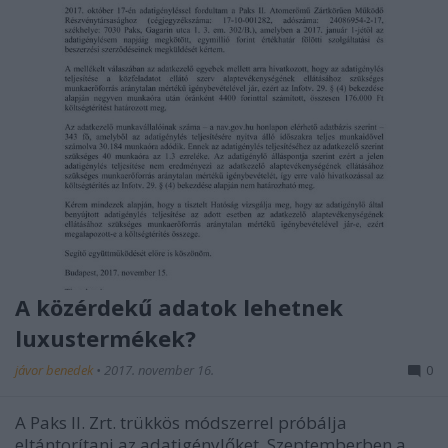
A közérdekű adatok lehetnek
luxustermékek?
jávor benedek
•
2017. november 16.
0
A Paks II. Zrt. trükkös módszerrel próbálja
eltántorítani az adatigénylőket. Szeptemberben a