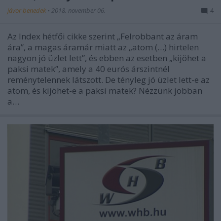
jávor benedek
•
2018. november 06.
4
Az Index hétfői cikke szerint „Felrobbant az áram
ára”, a magas áramár miatt az „atom (…) hirtelen
nagyon jó üzlet lett”, és ebben az esetben „kijöhet a
paksi matek”, amely a 40 eurós árszintnél
reménytelennek látszott. De tényleg jó üzlet lett-e az
atom, és kijöhet-e a paksi matek? Nézzünk jobban
a…