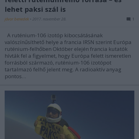
lehet paksi szál is
jávor benedek
•
2017. november 28.
1
A ruténium-106 izotóp kibocsátásának
valószínűsíthető helye a francia IRSN szerint Európa
ruténium-felhőben Október elején francia kutatók
hívták fel a figyelmet, hogy Európa felett ismeretlen
forrásból származó, ruténium-106 izotópot
tartalmazó felhő jelent meg. A radioaktív anyag
pontos…