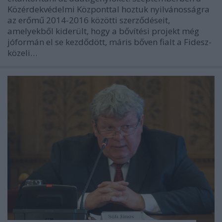
Közérdekvédelmi Központtal hoztuk nyilvánosságra
az erőmű 2014-2016 közötti szerződéseit,
amelyekből kiderült, hogy a bővítési projekt még
jóformán el se kezdődött, máris bőven fialt a Fidesz-
közeli…