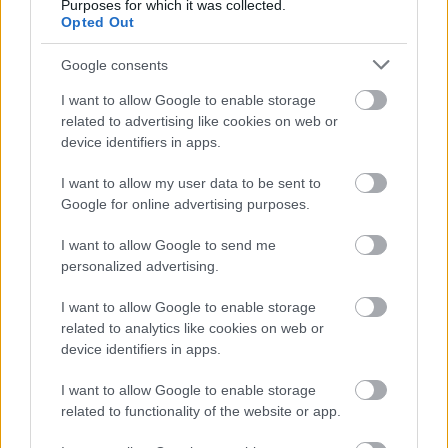
Purposes for which it was collected.
Opted Out
Google consents
I want to allow Google to enable storage
related to advertising like cookies on web or
device identifiers in apps.
I want to allow my user data to be sent to
Szivárgás és elöregedés -
Google for online advertising purposes.
Kockázatokra mutat rá egy
I want to allow Google to send me
nemzetközi szervezet Paks1-nél
personalized advertising.
jávor benedek
•
2018. március 25.
8
I want to allow Google to enable storage
related to analytics like cookies on web or
Az elmúlt években a Paksi Atomerőmű négy
device identifiers in apps.
üzemelő blokkjának lejárt az eredetileg tervezett
élettartama. Kiöregedett erőmű bezárása helyett a
I want to allow Google to enable storage
kormány a blokkok élettartamának további húsz
related to functionality of the website or app.
évvel való meghosszabbítása mellett döntött. A lépés