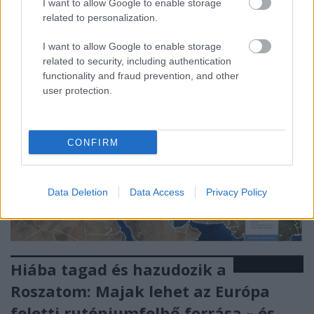
nyilvánvalóan veszélyeket hordoz magában, a
I want to allow Google to enable storage
kérdés,…
related to personalization.
I want to allow Google to enable storage
related to security, including authentication
functionality and fraud prevention, and other
user protection.
CONFIRM
Data Deletion
Data Access
Privacy Policy
Hiába tagad és hazudozik a
Roszatom: Majak lehet az Európa
feletti ruténiumfelhő forrása – és