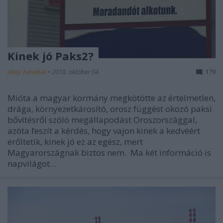
Kinek jó Paks2?
jávor benedek
•
2018. október 04.
179
Mióta a magyar kormány megkötötte az értelmetlen,
drága, környezetkárosító, orosz függést okozó paksi
bővítésről szóló megállapodást Oroszországgal,
azóta feszít a kérdés, hogy vajon kinek a kedvéért
erőltetik, kinek jó ez az egész, mert
Magyarországnak biztos nem. Ma két információ is
napvilágot…