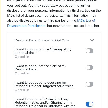
us or personal information disclosed to third parties prior to
your opt-out. You may separately opt-out of the further
disclosure of your personal information by third parties on the
IAB’s list of downstream participants. This information may
Irányított szerencse
also be disclosed by us to third parties on the
IAB’s List of
jávor benedek
•
2018. augusztus 25.
121
Downstream Participants
that may further disclose it to other
third parties.
A Duna Paksnál Kevésen múlt, hogy a nagy meleg
Please note that this website/app uses one or more Google
Personal Data Processing Opt Outs
és az alacsony dunai vízállás miatt nem kellett
services and may gather and store information including but
leállítani a Paksi Atomerőművet - írja szinte a teljes
not limited to your visit or usage behaviour. You may click to
I want to opt-out of the Sharing of my
personal data.
független sajtó a G7 cikkére hivatkozva (a
grant or deny consent to Google and its third-party tags to
Opted In
kormánypárti propagandatermékekben még ezt az
use your data for below specified purposes in below Google
óvatos problémamegközelítést se keressük: a paksi
consent section.
I want to opt-out of the Sale of my
Personal Data.
szent…
Opted In
I want to opt-out of processing my
Personal Data for Targeted Advertising.
Opted In
I want to opt-out of Collection, Use,
Retention, Sale, and/or Sharing of my
Personal Data that Is Unrelated with the