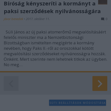
Bíróság kényszeríti a kormányt a
paksi szerződések nyilvánosságára
jávor benedek
•
2017. október 11.
0
Süli János az új paksi atomerőmű megvalósításáért
felelős miniszter ma a Nemzetbiztonsági
Bizottságban ismételten megígérte a kormány
nevében, hogy Paks II.-ről az oroszokkal kötött
megvalósítási szerződéseket nyilvánosságra hozzák.
Önként. Mert szerinte nem lehetnek titkok az ügyben.
No meg…
SÜTI BEÁLLÍTÁSOK MÓDOSÍTÁSA