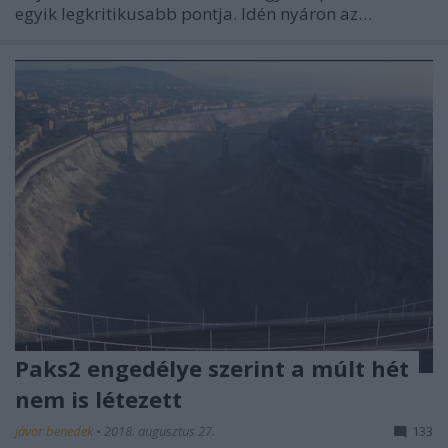
egyik legkritikusabb pontja. Idén nyáron az…
Paks2 engedélye szerint a múlt hét
nem is létezett
jávor benedek
•
2018. augusztus 27.
133