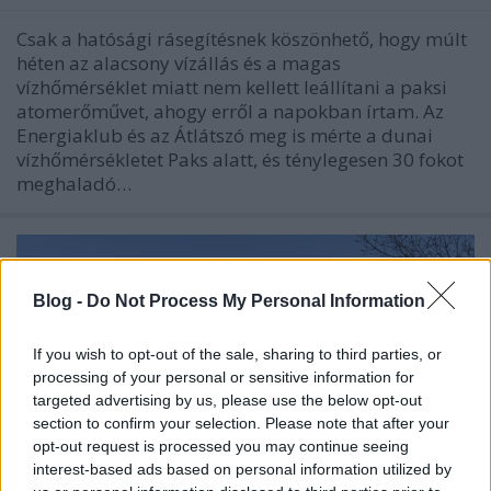
Csak a hatósági rásegítésnek köszönhető, hogy múlt
héten az alacsony vízállás és a magas
vízhőmérséklet miatt nem kellett leállítani a paksi
atomerőművet, ahogy erről a napokban írtam. Az
Energiaklub és az Átlátszó meg is mérte a dunai
vízhőmérsékletet Paks alatt, és ténylegesen 30 fokot
meghaladó…
Blog -
Do Not Process My Personal Information
If you wish to opt-out of the sale, sharing to third parties, or
processing of your personal or sensitive information for
targeted advertising by us, please use the below opt-out
section to confirm your selection. Please note that after your
opt-out request is processed you may continue seeing
interest-based ads based on personal information utilized by