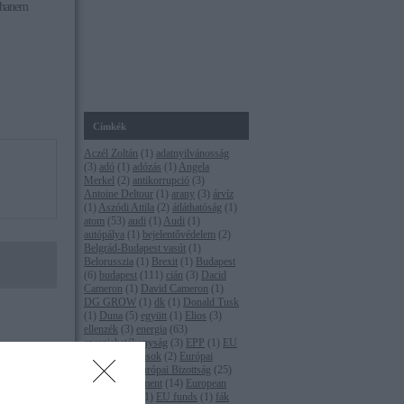
, hanem
Címkék
Aczél Zoltán
(
1
)
adatnyilvánosság
(
3
)
adó
(
1
)
adózás
(
1
)
Angela
Merkel
(
2
)
antikorrupció
(
3
)
Antoine Deltour
(
1
)
arany
(
3
)
árvíz
(
1
)
Aszódi Attila
(
2
)
átláthatóság
(
1
)
atom
(
53
)
audi
(
1
)
Audi
(
1
)
autópálya
(
1
)
bejelentővédelem
(
2
)
Belgrád-Budapest vasút
(
1
)
Belorusszia
(
1
)
Brexit
(
1
)
Budapest
(
6
)
budapest
(
111
)
cián
(
3
)
Dacid
Cameron
(
1
)
David Cameron
(
1
)
DG GROW
(
1
)
dk
(
1
)
Donald Tusk
(
1
)
Duna
(
5
)
együtt
(
1
)
Elios
(
3
)
ellenzék
(
3
)
energia
(
63
)
energiahatékonyság
(
3
)
EPP
(
1
)
EU
(
16
)
eu-s források
(
2
)
Európai
Bíróság
(
1
)
Európai Bizottság
(
25
)
Európai Parlament
(
14
)
European
e a
Commission
(
1
)
EU funds
(
1
)
fák