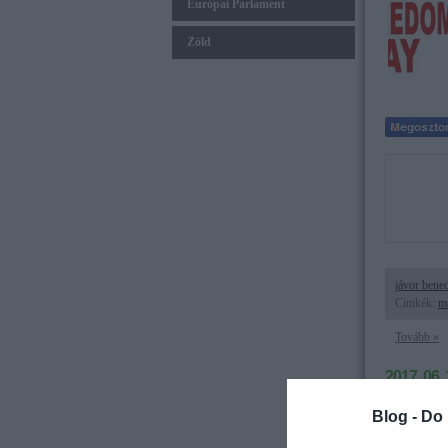
Európai Parlament
Zöld
jávor bene
Címkék:
m
Tovább »
2017. 06. 
Téveszmés
Blog -
Do 