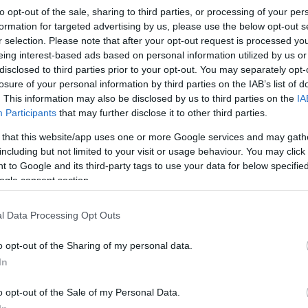
valóságról a kormányzati média amikor a magyar kormány és az Európai Unió 
to opt-out of the sale, sharing to third parties, or processing of your per
konfliktusokról van szó? Milyen mértékben torzulnak-e az információk, mire m
formation for targeted advertising by us, please use the below opt-out s
magyar sajtóban? Ezekre kerestük a választ a Mérték…
r selection. Please note that after your opt-out request is processed y
eing interest-based ads based on personal information utilized by us or
disclosed to third parties prior to your opt-out. You may separately opt-
losure of your personal information by third parties on the IAB’s list of
. This information may also be disclosed by us to third parties on the
IA
Tetszik
0
Participants
that may further disclose it to other third parties.
Ha tetszett a cikk, csatlakozz Jávor Benedek Facebook-oldalához!
 that this website/app uses one or more Google services and may gath
including but not limited to your visit or usage behaviour. You may click 
 to Google and its third-party tags to use your data for below specifi
ogle consent section.
dek
l Data Processing Opt Outs
jtószabadság
Európai Bizottság
Európai Parlament
o opt-out of the Sharing of my personal data.
In
16.
o opt-out of the Sale of my Personal Data.
k az új többség, és elegünk van!