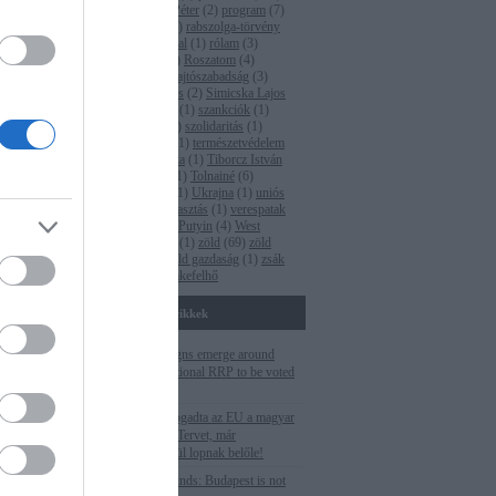
pm
(
35
)
Polt Péter
(
2
)
program
(
7
)
l, hogy
propaganda
(
1
)
rabszolga-törvény
l a korrupció
(
2
)
Rogán Antal
(
1
)
rólam
(
3
)
rrupció maga
Római-part
(
4
)
Roszatom
(
4
)
ruténium
(
1
)
sajtószabadság
(
3
)
Seszták Miklós
(
2
)
Simicska Lajos
(
1
)
Süli János
(
1
)
szankciók
(
1
)
szegénység
(
1
)
szolidaritás
(
1
)
Tarlós István
(
1
)
természetvédelem
(
5
)
Terner Géza
(
1
)
Tiborcz István
(
4
)
titkosítás
(
1
)
Tolnainé
(
6
)
Törökország
(
1
)
Ukrajna
(
1
)
uniós
pénzek
(
2
)
választás
(
1
)
verespatak
(
1
)
Vlagyimir Putyin
(
4
)
West
Hungária Bau
(
1
)
zöld
(
69
)
zöld
fordulat
(
1
)
zöld gazdaság
(
1
)
zsák
ferenc
(
2
)
Címkefelhő
Fontosabb cikkek
Corruption signs emerge around
Hungarian national RRP to be voted
this week
Még el sem fogadta az EU a magyar
Helyreállítási Tervet, már
szemérmetlenül lopnak belőle!
Cutting EU funds: Budapest is not