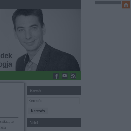
edek
ogja
Keresés
zítása, az
Videó
a nem