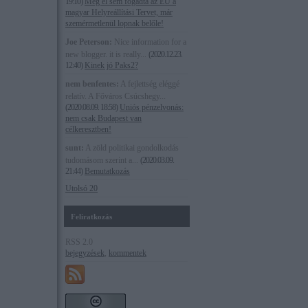
19:10
)
Még el sem fogadta az EU a
magyar Helyreállítási Tervet, már
szemérmetlenül lopnak belőle!
Joe Peterson:
Nice information for a
new blogger. it is really...
(
2020.12.23.
12:40
)
Kinek jó Paks2?
nem benfentes:
A fejlettség eléggé
relatív. A Főváros Csúcshegy...
(
2020.08.09. 18:58
)
Uniós pénzelvonás:
nem csak Budapest van
célkeresztben!
sunt:
A zöld politikai gondolkodás
tudomásom szerint a...
(
2020.03.09.
21:44
)
Bemutatkozás
Utolsó 20
Feliratkozás
RSS 2.0
bejegyzések
,
kommentek