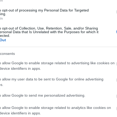
In
Kedves Barátaim! Azért vagyunk ma itt, mert elegünk volt! Elegünk volt abbó
szétlopják a hazánkat, és ellopják a szabadságunkat! Vannak olyan országok, aho
to opt-out of processing my Personal Data for Targeted
a kormányzás sajnálatos mellékterméke. Magyarország nem ilyen hely. Itt a ko
ing.
In
a rendszer, és a kormányzás vált…
o opt-out of Collection, Use, Retention, Sale, and/or Sharing
ersonal Data that Is Unrelated with the Purposes for which it
lected.
Out
Tetszik
0
consents
Ha tetszett a cikk, csatlakozz Jávor Benedek Facebook-oldalához!
o allow Google to enable storage related to advertising like cookies on
evice identifiers in apps.
o allow my user data to be sent to Google for online advertising
s.
dek
m
korrupció
sajtószabadság
Népszabadság
Juhász Péter
Hadházy Ákos
to allow Google to send me personalized advertising.
o allow Google to enable storage related to analytics like cookies on
evice identifiers in apps.