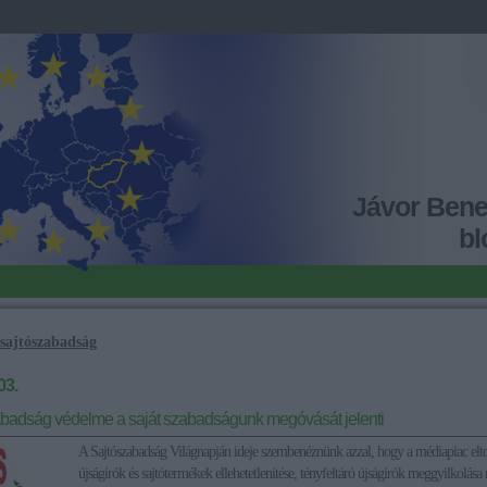
Jávor Ben
bl
sajtószabadság
03.
abadság védelme a saját szabadságunk megóvását jelenti
A Sajtószabadság Világnapján ideje szembenéznünk azzal, hogy a médiapiac eltor
újságírók és sajtótermékek ellehetetlenítése, tényfeltáró újságírók meggyilkolás