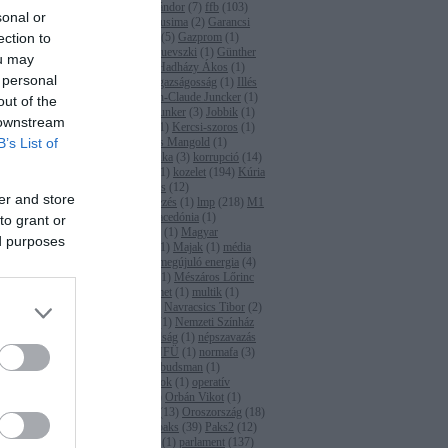
(
2
)
Fazekas Sándor
(
7
)
ffb
(
103
)
közötti
sonal or
Fidesz
(
2
)
fukusima
(
2
)
Garancsi
egjelennek a
ection to
István
(
1
)
gáz
(
5
)
Gazprom
(
1
)
glifozát
(
2
)
Gruevszki
(
1
)
Günther
ou may
Oettinger
(
1
)
Hadházy Ákos
(
1
)
 personal
hatóság
(
23
)
igazságosság
(
1
)
Illés
Zoltán
(
2
)
Jean-Claude Juncker
(
1
)
out of the
Jean-Claude Junker
(
3
)
Jobbik
(
1
)
 downstream
Juhász Péter
(
1
)
Kercsi-szoros
(
1
)
B’s List of
Kína
(
1
)
Klaus Mangold
(
1
)
kohéziós politika
(
3
)
korrupció
(
14
)
Kovács Béla
(
1
)
kozelet
(
194
)
Kúria
(
1
)
Lázár János
(
12
)
er and store
levegőszennyezés
(
1
)
lmp
(
218
)
M1
(
1
)
M4
(
2
)
Macedónia
(
1
)
to grant or
Magyarország
(
1
)
Magyar
ed purposes
Írószövetség
(
1
)
Majak
(
1
)
média
(
2
)
media
(
6
)
megújuló energia
(
4
)
menekültügy
(
1
)
Mészáros Lőrinc
(
1
)
MET
(
2
)
met
(
1
)
multik
(
1
)
napenergia
(
3
)
Navracsics Tibor
(
2
)
Németország
(
1
)
Nemzeti Színház
(
1
)
Népszabadság
(
1
)
népszavazás
(
1
)
NER
(
1
)
NFÜ
(
1
)
normafa
(
3
)
OLAF
(
4
)
ombudsman
(
1
)
önkormányzatok
(
1
)
operatív
programok
(
1
)
Orbán Vikot
(
1
)
Orbán Viktor
(
13
)
Oroszország
(
18
)
Osztovec
(
1
)
paks
(
39
)
Paks2
(
12
)
Panama-akták
(
1
)
parlament
(
137
)