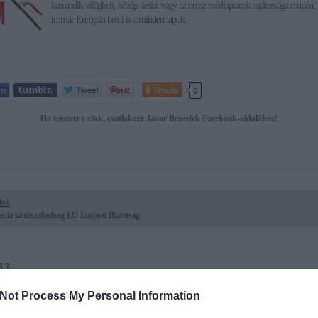
harmadik világbeli, közép-ázsiai vagy az orosz médiapiacok sajátossága csupán
immár Európán belül is a mindennapok…
Tetszik
0
Ha tetszett a cikk, csatlakozz Jávor Benedek Facebook-oldalához!
dek
édia
sajtószabadság
EU
Európai Bizottság
13.
 üldözési mánia - avagy az európai viták a magyar sajtóban
Not Process My Personal Information
Hogyan jelennek meg az európai viták a magyar médiában? Mennyire számol b