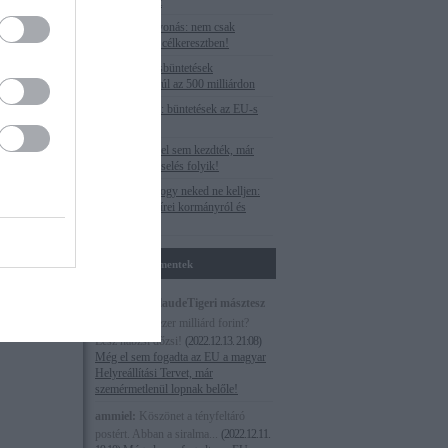
the only target
Uniós pénzelvonás: nem csak
Budapest van célkeresztben!
Az EU-s óriásbüntetések
végszámlája: túl az 500 milliárdon
Veszteséglista: büntetések az EU-s
forrásoknál
Paks II.: még el sem kezdték, már
válságmenedzselés folyik!
Megnéztük, hogy neked ne kelljen:
Egy hét M1 hírei kormányról és
ellenzékről
Utolsó kommentek
Magna cum laudeTigeri másztesz
digrii:
Több ezer milliárd forint?
Lesz habzsi dőzsi!
(
2022.12.13. 21:08
)
Még el sem fogadta az EU a magyar
Helyreállítási Tervet, már
szemérmetlenül lopnak belőle!
ammiel:
Köszönet a tényfeltáró
postért. Abban a siralma...
(
2022.12.11.