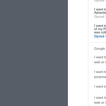
Opted 
I want 
Advertis
Opted 
I want t
of my P
was col
Opted 
Google 
I want t
web or d
I want t
purpose
jávor bene
Címkék:
p
I want 
Tovább »
I want t
web or d