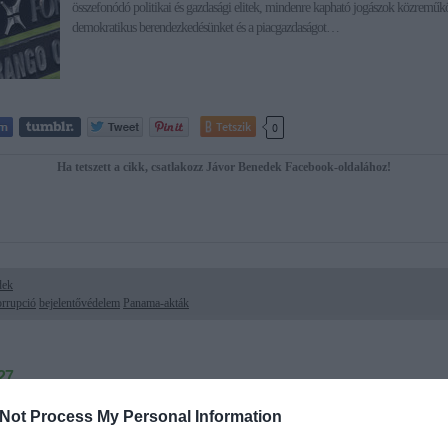
összefonódó politikai és gazdasági elitek, mindenre kapható jogászok közreműk
demokratikus berendezkedésünket és a piacgazdaságot…
Tetszik
0
Ha tetszett a cikk, csatlakozz Jávor Benedek Facebook-oldalához!
dek
orrupció
bejelentővédelem
Panama-akták
27.
tők védelme - egy sötét ügy Európa számára
Not Process My Personal Information
2013 őszén robbant Horváth András "áfa-bombája". A volt adóellenőr szerint a