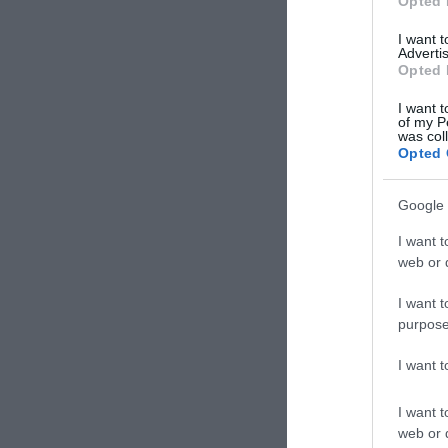
Opted 
I want 
Advertis
Opted 
I want t
of my P
was col
Opted 
Google 
I want t
web or d
I want t
purpose
I want 
I want t
web or d