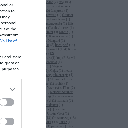
(
2
)
Fazekas Sándor
(
7
)
ffb
(
103
)
ölött a
sonal or
Fidesz
(
2
)
fukusima
(
2
)
Garancsi
ok
ection to
István
(
1
)
gáz
(
5
)
Gazprom
(
1
)
glifozát
(
2
)
Gruevszki
(
1
)
Günther
ou may
Oettinger
(
1
)
Hadházy Ákos
(
1
)
 personal
hatóság
(
23
)
igazságosság
(
1
)
Illés
Zoltán
(
2
)
Jean-Claude Juncker
(
1
)
out of the
Jean-Claude Junker
(
3
)
Jobbik
(
1
)
 downstream
Juhász Péter
(
1
)
Kercsi-szoros
(
1
)
B’s List of
Kína
(
1
)
Klaus Mangold
(
1
)
kohéziós politika
(
3
)
korrupció
(
14
)
Kovács Béla
(
1
)
kozelet
(
194
)
Kúria
(
1
)
Lázár János
(
12
)
er and store
levegőszennyezés
(
1
)
lmp
(
218
)
M1
(
1
)
M4
(
2
)
Macedónia
(
1
)
to grant or
Magyarország
(
1
)
Magyar
ed purposes
Írószövetség
(
1
)
Majak
(
1
)
média
(
2
)
media
(
6
)
megújuló energia
(
4
)
menekültügy
(
1
)
Mészáros Lőrinc
(
1
)
MET
(
2
)
met
(
1
)
multik
(
1
)
napenergia
(
3
)
Navracsics Tibor
(
2
)
Németország
(
1
)
Nemzeti Színház
(
1
)
Népszabadság
(
1
)
népszavazás
(
1
)
NER
(
1
)
NFÜ
(
1
)
normafa
(
3
)
OLAF
(
4
)
ombudsman
(
1
)
önkormányzatok
(
1
)
operatív
programok
(
1
)
Orbán Vikot
(
1
)
Orbán Viktor
(
13
)
Oroszország
(
18
)
Osztovec
(
1
)
paks
(
39
)
Paks2
(
12
)
Panama-akták
(
1
)
parlament
(
137
)