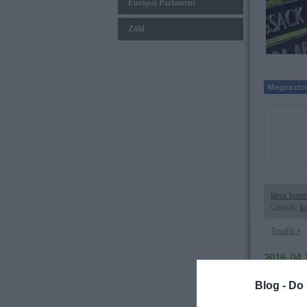
Európai Parlament
Zöld
jávor bene
Címkék:
k
Tovább »
2016. 04. 
A bejelen
Blog -
Do 