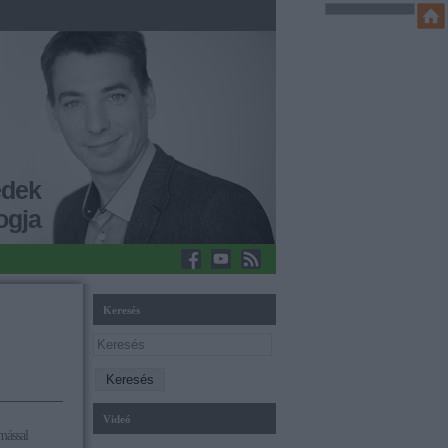
edek
ogja
Keresés
Videó
mással