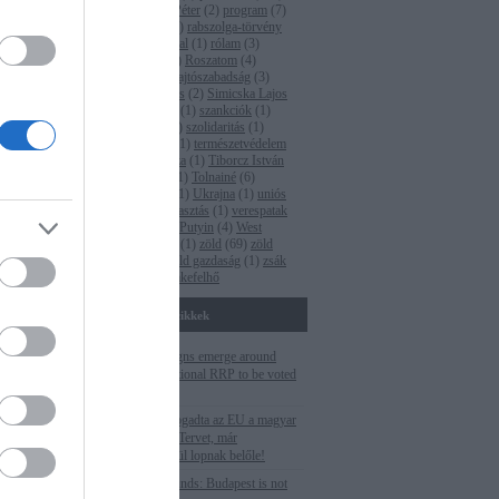
pm
(
35
)
Polt Péter
(
2
)
program
(
7
)
propaganda
(
1
)
rabszolga-törvény
(
2
)
Rogán Antal
(
1
)
rólam
(
3
)
Római-part
(
4
)
Roszatom
(
4
)
ruténium
(
1
)
sajtószabadság
(
3
)
Seszták Miklós
(
2
)
Simicska Lajos
(
1
)
Süli János
(
1
)
szankciók
(
1
)
szegénység
(
1
)
szolidaritás
(
1
)
Tarlós István
(
1
)
természetvédelem
(
5
)
Terner Géza
(
1
)
Tiborcz István
(
4
)
titkosítás
(
1
)
Tolnainé
(
6
)
Törökország
(
1
)
Ukrajna
(
1
)
uniós
pénzek
(
2
)
választás
(
1
)
verespatak
(
1
)
Vlagyimir Putyin
(
4
)
West
Hungária Bau
(
1
)
zöld
(
69
)
zöld
fordulat
(
1
)
zöld gazdaság
(
1
)
zsák
ferenc
(
2
)
Címkefelhő
Fontosabb cikkek
Corruption signs emerge around
Hungarian national RRP to be voted
this week
Még el sem fogadta az EU a magyar
Helyreállítási Tervet, már
szemérmetlenül lopnak belőle!
Cutting EU funds: Budapest is not