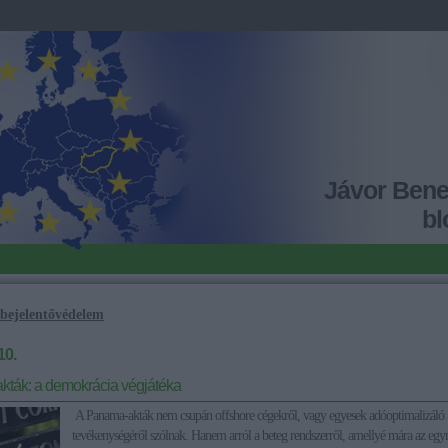
Jávor Ben
bl
bejelentővédelem
10.
ták: a demokrácia végjátéka
A Panama-akták nem csupán offshore cégekről, vagy egyesek adóoptimalizáló
tevékenységéről szólnak. Hanem arról a beteg rendszerről, amellyé mára az egy