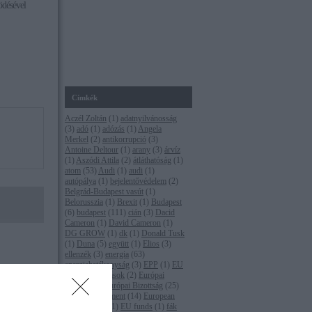
ödésével
Címkék
Aczél Zoltán
(
1
)
adatnyilvánosság
(
3
)
adó
(
1
)
adózás
(
1
)
Angela
Merkel
(
2
)
antikorrupció
(
3
)
Antoine Deltour
(
1
)
arany
(
3
)
árvíz
(
1
)
Aszódi Attila
(
2
)
átláthatóság
(
1
)
atom
(
53
)
Audi
(
1
)
audi
(
1
)
autópálya
(
1
)
bejelentővédelem
(
2
)
Belgrád-Budapest vasút
(
1
)
Belorusszia
(
1
)
Brexit
(
1
)
Budapest
(
6
)
budapest
(
111
)
cián
(
3
)
Dacid
Cameron
(
1
)
David Cameron
(
1
)
DG GROW
(
1
)
dk
(
1
)
Donald Tusk
(
1
)
Duna
(
5
)
együtt
(
1
)
Elios
(
3
)
ellenzék
(
3
)
energia
(
63
)
energiahatékonyság
(
3
)
EPP
(
1
)
EU
(
16
)
eu-s források
(
2
)
Európai
Bíróság
(
1
)
Európai Bizottság
(
25
)
Európai Parlament
(
14
)
European
z adóhatóság
Commission
(
1
)
EU funds
(
1
)
fák