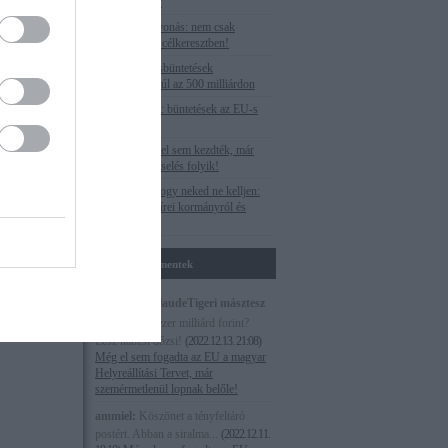
the only target
Uniós pénzelvonás: nem csak
Budapest van célkeresztben!
Az EU-s óriásbüntetések
végszámlája: túl az 500 milliárdon
Veszteséglista: büntetések az EU-s
forrásoknál
Paks II.: még el sem kezdték, már
válságmenedzselés folyik!
Megnéztük, hogy neked ne kelljen:
Egy hét M1 hírei kormányról és
ellenzékről
Utolsó kommentek
Magna cum laudeTigeri másztesz
digrii:
Több ezer milliárd forint?
Lesz habzsi dőzsi!
(
2022.12.13. 21:08
)
Még el sem fogadta az EU a magyar
Helyreállítási Tervet, már
szemérmetlenül lopnak belőle!
ammiel:
Köszönet a tényfeltáró
postért. Abban a siralma...
(
2022.12.11.