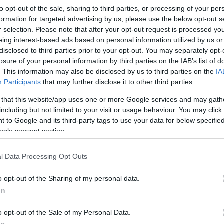
tudtával ezermilliárdos nagyságrendű áfa-csalás folyik Magyarországon, amely f
to opt-out of the sale, sharing to third parties, or processing of your per
kormány és a hatóságok szemet hunynak. Az ügy a magyar-amerikai kapcsolat
formation for targeted advertising by us, please use the below opt-out s
mélyrepülését is magával hozta, és az amerikai…
r selection. Please note that after your opt-out request is processed y
eing interest-based ads based on personal information utilized by us or
disclosed to third parties prior to your opt-out. You may separately opt-
losure of your personal information by third parties on the IAB’s list of
. This information may also be disclosed by us to third parties on the
IA
Tetszik
0
Participants
that may further disclose it to other third parties.
Ha tetszett a cikk, csatlakozz Jávor Benedek Facebook-oldalához!
 that this website/app uses one or more Google services and may gath
including but not limited to your visit or usage behaviour. You may click 
 to Google and its third-party tags to use your data for below specifi
ogle consent section.
dek
l Data Processing Opt Outs
tikorrupció
Európai Bizottság
bejelentővédelem
Antoine Deltour
o opt-out of the Sharing of my personal data.
In
o opt-out of the Sale of my Personal Data.