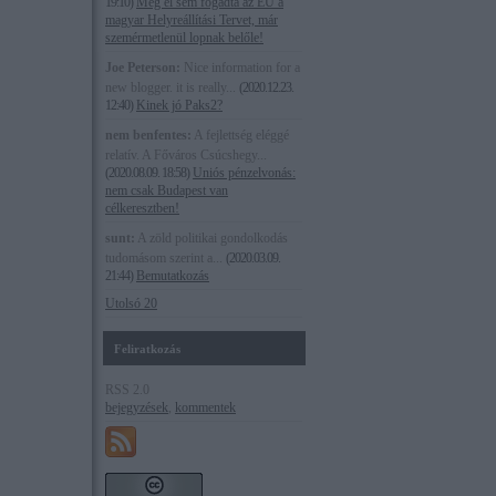
19:10
)
Még el sem fogadta az EU a
magyar Helyreállítási Tervet, már
szemérmetlenül lopnak belőle!
Joe Peterson:
Nice information for a
new blogger. it is really...
(
2020.12.23.
12:40
)
Kinek jó Paks2?
nem benfentes:
A fejlettség eléggé
relatív. A Főváros Csúcshegy...
(
2020.08.09. 18:58
)
Uniós pénzelvonás:
nem csak Budapest van
célkeresztben!
sunt:
A zöld politikai gondolkodás
tudomásom szerint a...
(
2020.03.09.
21:44
)
Bemutatkozás
Utolsó 20
Feliratkozás
RSS 2.0
bejegyzések
,
kommentek